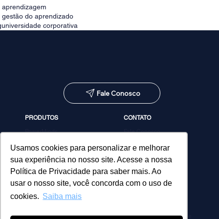
e aprendizagem
e gestão do aprendizado
g
universidade corporativa
Fale Conosco
PRODUTOS
CONTATO
PowerMinds
Fale Conosco
Performa
Agendar demonstração
Estúdio de Conteúdos
Usamos cookies para personalizar e melhorar
MicroPower Classes
sua experiência no nosso site. Acesse a nossa
Consultoria
Política de Privacidade para saber mais. Ao
usar o nosso site, você concorda com o uso de
cookies.
Saiba mais
Política de Privacidade