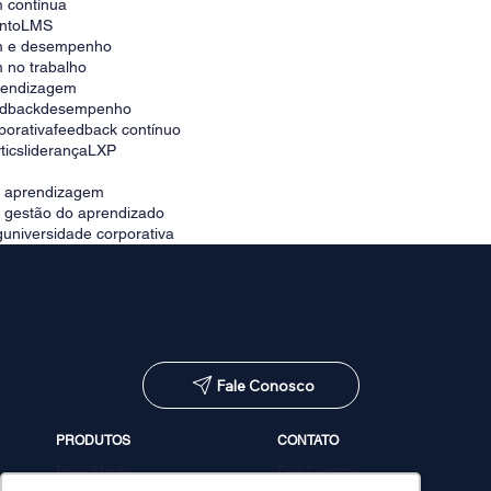
 contínua
nto
LMS
m e desempenho
 no trabalho
prendizagem
edback
desempenho
porativa
feedback contínuo
tics
liderança
LXP
e aprendizagem
e gestão do aprendizado
g
universidade corporativa
Fale Conosco
PRODUTOS
CONTATO
PowerMinds
Fale Conosco
Performa
Agendar demonstração