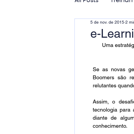
All Posts
Treinam
5 de nov. de 2015
2 mi
Gestão de Pess
e-Learn
Uma estratégi
Responsabilida
Se as novas ger
Boomers são re
relutantes quando
Assim, o desafi
tecnologia para 
diante de algu
conhecimento. 