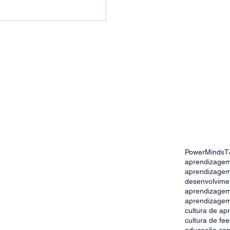
PowerMinds
T
gem: como estimular o
aprendizagem
o nas empresas
aprendizagem
desenvolvime
aprendizage
aprendizagem
cultura de a
cultura de fe