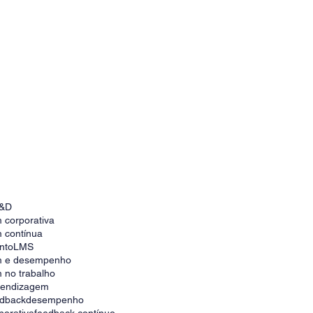
&D
 corporativa
 contínua
nto
LMS
m e desempenho
 no trabalho
prendizagem
edback
desempenho