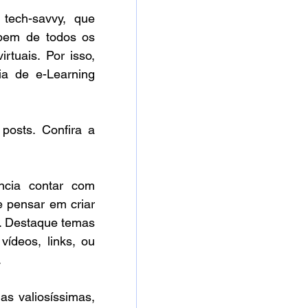
ech-savvy, que 
bem de todos os 
tuais. Por isso, 
a de e-Learning 
osts. Confira a 
cia contar com 
pensar em criar 
g. Destaque temas 
ídeos, links, ou 
.
s valiosíssimas, 