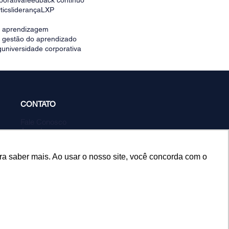
porativa
feedback contínuo
tics
liderança
LXP
e aprendizagem
e gestão do aprendizado
g
universidade corporativa
CONTATO
Fale Conosco
Agendar
demonstração
ra saber mais. Ao usar o nosso site, você concorda com o
Política de Privacidade