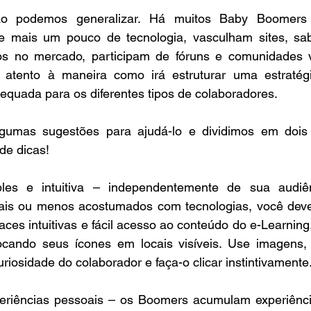
o podemos generalizar. Há muitos Baby Boomers t
 mais um pouco de tecnologia, vasculham sites, sa
s no mercado, participam de fóruns e comunidades vir
 atento à maneira como irá estruturar uma estratégi
dequada para os diferentes tipos de colaboradores.
gumas sugestões para ajudá-lo e dividimos em dois p
de dicas!
les e intuitiva – independentemente de sua audiên
ais ou menos acostumados com tecnologias, você deve 
aces intuitivas e fácil acesso ao conteúdo do e-Learnin
ocando seus ícones em locais visíveis. Use imagens, v
curiosidade do colaborador e faça-o clicar instintivamente
eriências pessoais – os Boomers acumulam experiência