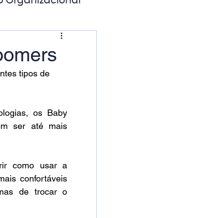
o Organizacional
ação Digital
boomers
ntes tipos de 
logias, os Baby 
m ser até mais 
rir como usar a 
ais confortáveis 
as de trocar o 