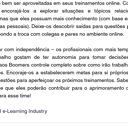
 bem ser aproveitadas em seus treinamentos online. C
 encorajá-los a explorar situações e tópicos relac
emas que eles possuam mais conhecimento (com base em
as pessoais). Deixe-os descobrir saídas para questões p
ndo a troca com colegas e pares no ambiente online.
ar com independência – os profissionais com mais temp
alho gostam de ter autonomia para tomar decisões,
 aos Boomers controle completo sobre como irão trabalh
s. Encoraje-os a estabelecerem metas para si próprios 
gestões para aperfeiçoar os próximos treinamentos. Saber
e que eles poderão contribuir para o aprimoramento d
ara esse time!
l e-Learning Industry