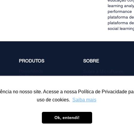
educação cor
learning analy
performance
plataforma d
plataforma d
social learnin
PRODUTOS
SOBRE
PowerMinds
Sobre a MicroPower
Performa
Materiais para
Estúdio de Conteúdos
Download
MicroPower Classes
Trabalhe Conosco
Consultoria
Blog
ncia no nosso site. Acesse a nossa Política de Privacidade pa
uso de cookies.
Saiba mais
Ok, entendi!