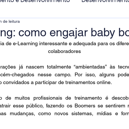
ento e Desenvolvimento
Desenvolviment
n de leitura
oas
MicroPower Corporativo
Transform
ing: como engajar baby 
a de e-Learning interessante e adequada para os difere
de Social
colaboradores
ações já nascem totalmente “ambientadas” às tecno
cém-chegados nesse campo. Por isso, alguns pode
 convidados a participar de treinamentos online.
o de muitos profissionais de treinamento é descob
atrair esse público, fazendo os Boomers se sentirem m
mas mudanças, como novos sistemas, mídias e form