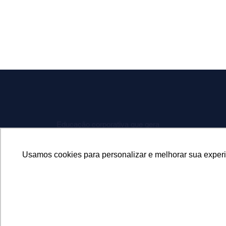
Educação corporativa que gera
resultados. Há mais de 30 anos
transformando pessoas e organizações
com tecnologia, conteúdo, consultoria e
Usamos cookies para personalizar e melhorar sua experiê
IA.
Fale Conosco
© 2026 MicroPower. Todos os direitos reservados