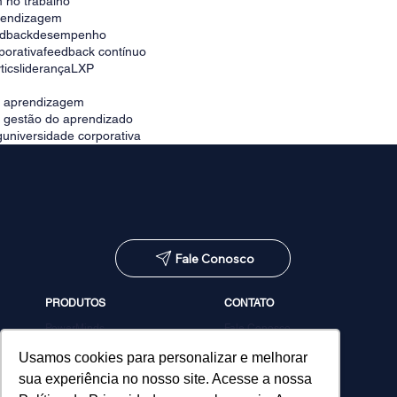
 no trabalho
prendizagem
edback
desempenho
porativa
feedback contínuo
tics
liderança
LXP
e aprendizagem
e gestão do aprendizado
g
universidade corporativa
Fale Conosco
PRODUTOS
CONTATO
PowerMinds
Fale Conosco
Performa
Agendar demonstração
Estúdio de Conteúdos
Usamos cookies para personalizar e melhorar
MicroPower Classes
sua experiência no nosso site. Acesse a nossa
Consultoria