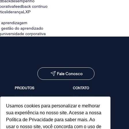
edback
desempenho
porativa
feedback contínuo
tics
liderança
LXP
e aprendizagem
e gestão do aprendizado
g
universidade corporativa
Fale Conosco
PRODUTOS
CONTATO
PowerMinds
Fale Conosco
Performa
Agendar demonstração
Estúdio de Conteúdos
Usamos cookies para personalizar e melhorar
MicroPower Classes
sua experiência no nosso site. Acesse a nossa
Consultoria
Política de Privacidade para saber mais. Ao
usar o nosso site, você concorda com o uso de