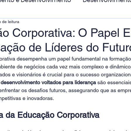
ento e Desenvolvimento
Desenvolviment
 de leitura
oas
MicroPower Corporativo
Transform
o Corporativa: O Papel E
ação de Líderes do Futur
de Social
rativa desempenha um papel fundamental na formação 
biente de negócios cada vez mais complexo e dinâmico
ados e visionários é crucial para o sucesso organizaciona
 desenvolvimento voltados para liderança
 são essenciais
enfrentar os desafios futuros, assegurando que as empr
titivas e inovadoras. 
a da Educação Corporativa 