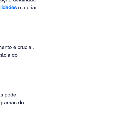
lidades
e a criar 
nto é crucial. 
cácia do 
as pode 
ogramas de 