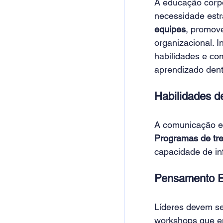
A educação corpo
necessidade estr
equipes
, promov
organizacional. I
habilidades e c
aprendizado dent
Habilidades 
A comunicação ef
Programas de tr
capacidade de inf
Pensamento Es
Líderes devem se
workshops que e