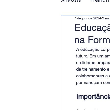
All Posts
Treinam
7 de jun. de 2024
3 min
Gestão de Pess
Educaçã
na Form
Responsabilida
A educação corpo
futuro. Em um am
de líderes prepar
de treinamento e
colaboradores a 
permaneçam compe
Importânci