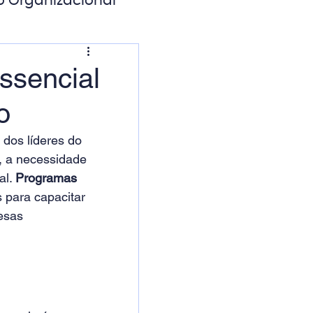
o Organizacional
ação Digital
ssencial
o
dos líderes do 
, a necessidade 
l. 
Programas 
 para capacitar 
esas 