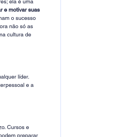
es; ela é uma 
ar e motivar suas 
onam o sucesso 
ora não só as 
a cultura de 
quer líder. 
erpessoal e a 
zo. Cursos e 
 podem preparar 