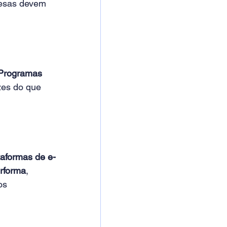
resas devem 
Programas 
zes do que 
taformas de e-
rforma
, 
os 