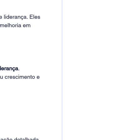
 liderança. Eles 
 melhoria em 
derança
. 
u crescimento e 
iação detalhada 