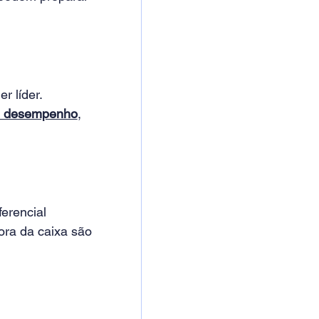
 líder. 
e desempenho
, 
erencial 
ora da caixa são 