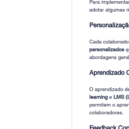
Para implementar
adotar algumas m
Personalizaçã
Cada colaborador
personalizados
 q
abordagens genér
Aprendizado C
O aprendizado de
learning
 e 
LMS (
permitem o apre
colaboradores. 
Feedback Con