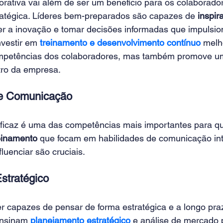
rativa vai além de ser um benefício para os colaborador
atégica. Líderes bem-preparados são capazes de 
inspir
er a inovação e tomar decisões informadas que impulsi
nvestir em 
treinamento e desenvolvimento contínuo
 melh
ompetências dos colaboradores, mas também promove um
ro da empresa. 
de Comunicação 
icaz é uma das competências mais importantes para qual
einamento
 que focam em habilidades de comunicação int
luenciar são cruciais. 
tratégico 
r capazes de pensar de forma estratégica e a longo pra
nsinam 
planejamento estratégico
 e análise de mercado