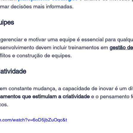
omar decisões mais informadas. 
ipes 
erenciar e motivar uma equipe é essencial para qualquer
envolvimento devem incluir treinamentos em 
gestão d
litos e construção de equipes. 
atividade 
 constante mudança, a capacidade de inovar é um dif
namentos que estimulam a criatividade
 e o pensamento f
os. 
be.com/watch?v=6oD5jbZuOqc&t