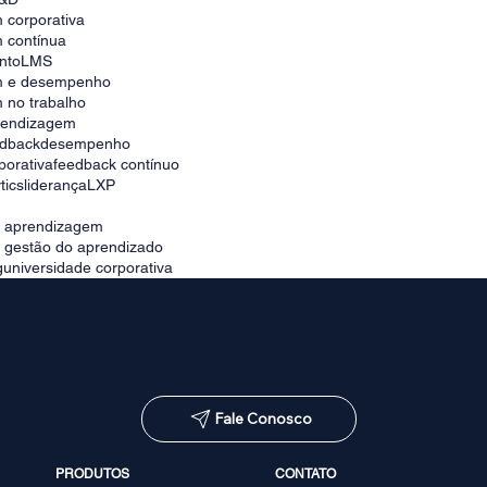
 corporativa
 contínua
nto
LMS
m e desempenho
 no trabalho
prendizagem
edback
desempenho
porativa
feedback contínuo
tics
liderança
LXP
e aprendizagem
e gestão do aprendizado
g
universidade corporativa
Fale Conosco
PRODUTOS
CONTATO