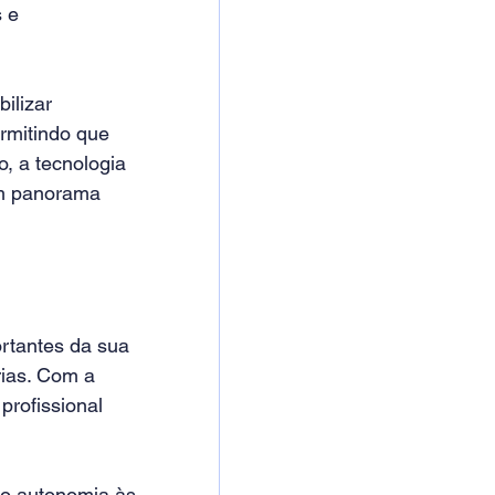
 e 
ilizar 
rmitindo que 
, a tecnologia 
m panorama 
rtantes da sua 
ias. Com a 
profissional 
do autonomia às 