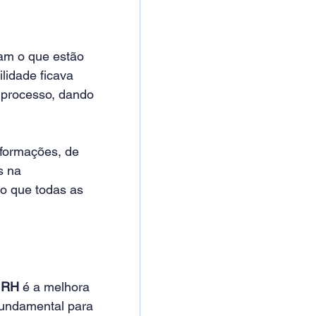
am o que estão 
lidade ficava 
 processo, dando 
ormações, de 
s na 
o que todas as 
 RH
 é a melhora 
fundamental para 