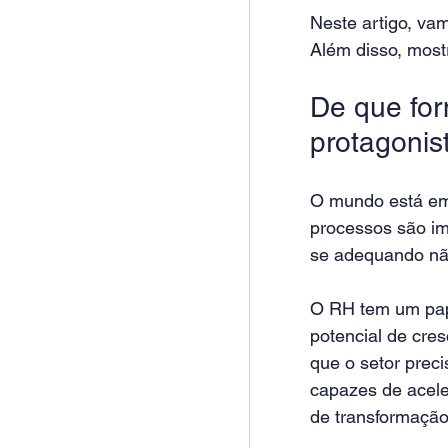
Neste artigo, vam
Além disso, most
De que for
protagonis
O mundo está em 
processos são im
se adequando nã
O RH tem um pap
potencial de cres
que o setor prec
capazes de acele
de transformação