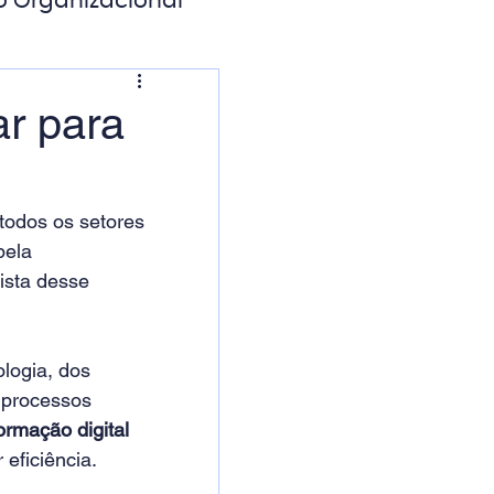
o Organizacional
ação Digital
r para
todos os setores 
pela 
ista desse 
logia, dos 
 processos 
ormação digital 
 eficiência.