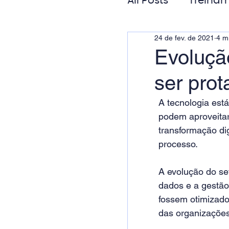
All Posts
Treinam
24 de fev. de 2021
4 mi
Gestão de Pess
Evoluçã
ser prot
Responsabilida
A tecnologia est
podem aproveitar
transformação di
processo.
A evolução do se
dados e a gestão
fossem otimizado
das organizações,