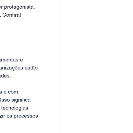
 protagonista. 
 Confira!
 
amentas e 
anizações estão 
ades.
s e com 
sso significa 
 tecnologias 
ir os processos 