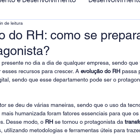
ento e Desenvolvimento
Desenvolviment
n de leitura
oas
MicroPower Corporativo
Transform
o do RH: como se prepara
agonista?
de Social
á presente no dia a dia de qualquer empresa, sendo que 
 esses recursos para crescer. A 
evolução do RH
 passa 
gital, sendo que esse departamento pode ser o protagon
tor se deu de várias maneiras, sendo que o uso da tecno
 mais humanizada foram fatores essenciais para que os
s. Desse modo, o 
RH
 se tornou o protagonista da 
transf
 utilizando metodologias e ferramentas úteis para trazer