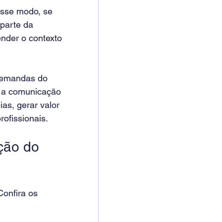
sse modo, se 
parte da 
nder o contexto 
demandas do 
r a comunicação 
as, gerar valor 
rofissionais.
ção do 
Confira os 