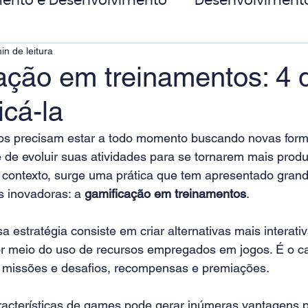
ento e Desenvolvimento
Desenvolviment
in de leitura
oas
MicroPower Corporativo
Transform
ação em treinamentos: 4 
icá-la
de Social
os precisam estar a todo momento buscando novas form
 de evoluir suas atividades para se tornarem mais produ
e contexto, surge uma prática que tem apresentado gran
 inovadoras: a 
gamificação em treinamentos
.
 estratégia consiste em criar alternativas mais interati
r meio do uso de recursos empregados em jogos. É o ca
, missões e desafios, recompensas e premiações.
racterísticas de games pode gerar inúmeras vantagens 