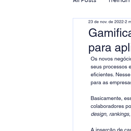
All Posts
Treinam
23 de nov. de 2022
2 m
Gestão de Pess
Gamific
para apl
Responsabilida
Os novos negóci
seus processos e
eficientes. Ness
para as empresas
Basicamente, essa
colaboradores po
design
, 
rankings
A inserção de ca