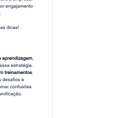
ior engajamento 
.
as dicas!
de aprendizagem
, 
ssa estratégia. 
m treinamentos
.
 desafios e 
inar confusões 
mificação.