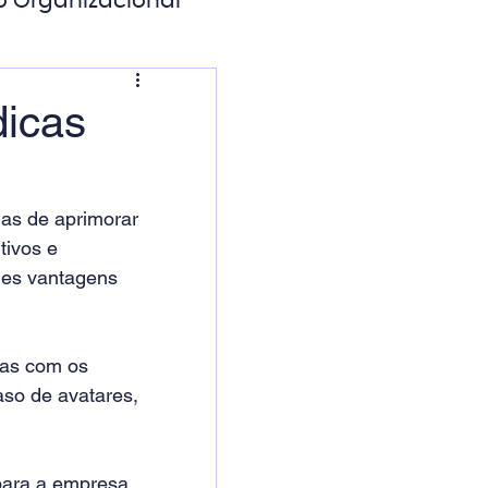
o Organizacional
ação Digital
dicas
as de aprimorar 
tivos e 
des vantagens 
vas com os 
so de avatares, 
para a empresa. 