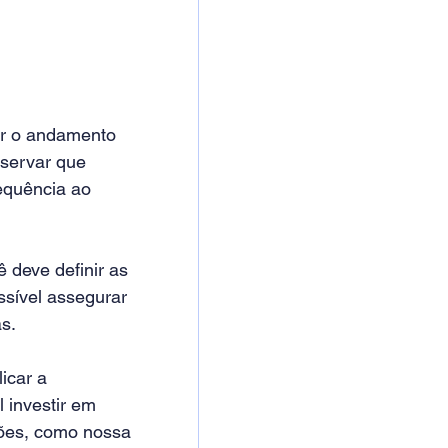
ar o andamento 
servar que 
equência ao 
 deve definir as 
ssível assegurar 
s.
icar a 
 investir em 
ões, como nossa 