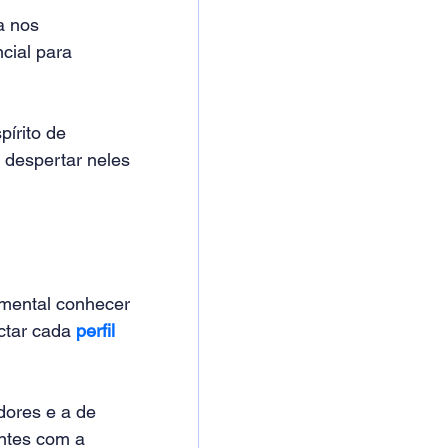
a nos 
cial para 
írito de 
e despertar neles 
amental conhecer 
tar cada 
perfil 
ores e a de 
entes com a 