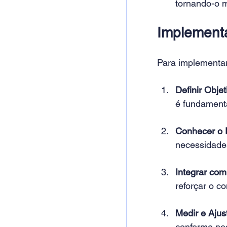
tornando-o m
Implement
Para implementar
Definir Objet
é fundamenta
Conhecer o P
necessidade
Integrar co
reforçar o co
Medir e Ajus
conforme nec