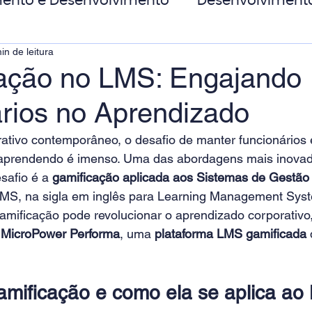
ento e Desenvolvimento
Desenvolviment
in de leitura
oas
MicroPower Corporativo
Transform
ação no LMS: Engajando
ários no Aprendizado
de Social
tivo contemporâneo, o desafio de manter funcionários 
aprendendo é imenso. Uma das abordagens mais inovad
safio é a 
gamificação aplicada aos Sistemas de Gestão
LMS, na sigla em inglês para Learning Management Syste
amificação pode revolucionar o aprendizado corporativo
 
MicroPower Performa
, uma 
plataforma LMS gamificada
 
mificação e como ela se aplica ao