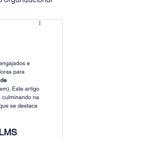
o Organizacional
ação Digital
engajados e 
oras para 
 de 
m). Este artigo 
, culminando na 
que se destaca 
 LMS