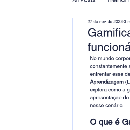
All Posts
Treinam
27 de nov. de 2023
3 m
Gestão de Pess
Gamific
funcion
Responsabilida
No mundo corpora
constantemente 
enfrentar esse de
Aprendizagem
 (
explora como a g
apresentação do
nesse cenário. 
O que é Ga