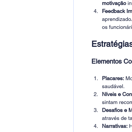
motivação 
in
Feedback Im
aprendizado
os funcionár
Estratégia
Elementos Co
Placares:
 Mo
saudável. 
Níveis e Con
sintam recom
Desafios e M
através de t
Narrativas:
 