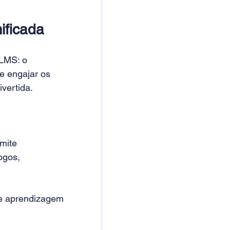
ficada
LMS: o 
e engajar os 
vertida. 
mite 
ogos, 
de aprendizagem 