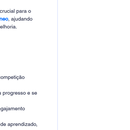
rucial para o 
âneo
, ajudando 
lhoria. 
competição 
 progresso e se 
ngajamento 
 de aprendizado, 