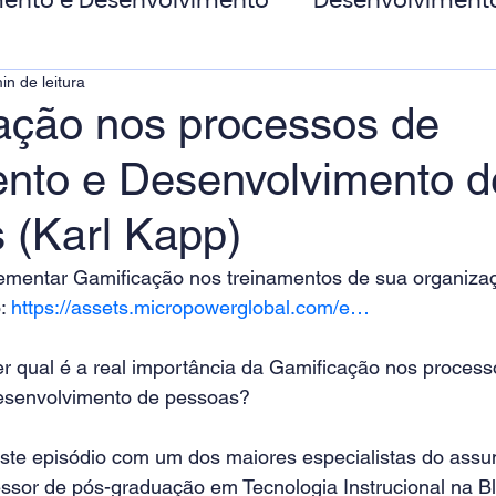
ento e Desenvolvimento
Desenvolviment
in de leitura
oas
MicroPower Corporativo
Transform
ação nos processos de
ento e Desenvolvimento d
de Social
 (Karl Kapp)
ementar Gamificação nos treinamentos de sua organiza
: 
https://assets.micropowerglobal.com/e…
er qual é a real importância da Gamificação nos process
esenvolvimento de pessoas?  
este episódio com um dos maiores especialistas do assu
essor de pós-graduação em Tecnologia Instrucional na 