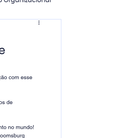
o Organizacional
ação Digital
e
ção com esse 
os de 
nto no mundo! 
Bloomsburg 