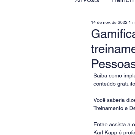
All Posts
Treinam
14 de nov. de 2022
1 m
Gestão de Pess
Gamific
treinam
Responsabilida
Pessoas
Saiba como impl
conteúdo gratuito
Você saberia diz
Treinamento e D
Então assista a 
Karl Kapp é prof