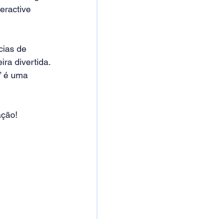
eractive 
ias de 
a divertida.  
” é uma 
o!        