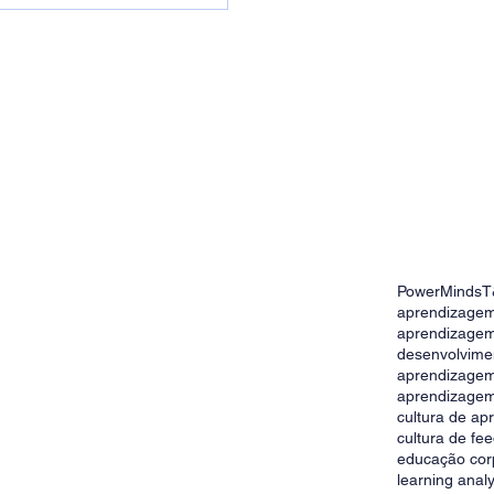
PowerMinds
T
gem: como estimular o
aprendizagem
o nas empresas
aprendizagem
desenvolvime
aprendizage
aprendizagem
cultura de a
cultura de fe
educação cor
learning analy