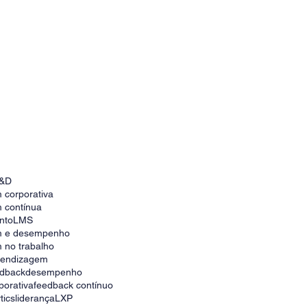
&D
 corporativa
 contínua
nto
LMS
m e desempenho
 no trabalho
prendizagem
edback
desempenho
porativa
feedback contínuo
tics
liderança
LXP