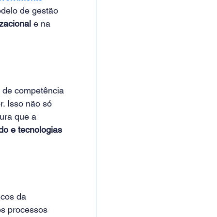
odelo de gestão 
izacional
 e na 
s de competência 
. Isso não só 
ura que a 
o e tecnologias
icos da 
os processos 