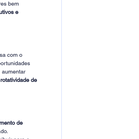
res bem 
utivos e 
sa com o 
portunidades 
m aumentar 
 rotatividade de 
imento de 
do. 