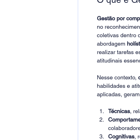
Gestão por comp
no reconheciment
coletivas dentro
abordagem 
holís
realizar tarefas
atitudinais esse
Nesse contexto, 
habilidades e ati
aplicadas, geram
Técnicas
, re
Comportame
colaboradore
Cognitivas
, 