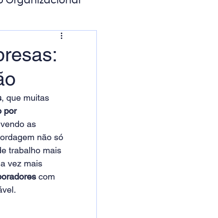
o Organizacional
ação Digital
resas:
ão
s
, que muitas 
 por 
lvendo as 
bordagem não só 
 trabalho mais 
a vez mais 
boradores
 com 
vel. 