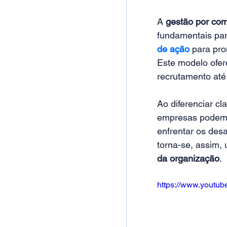
A
 gestão por co
fundamentais par
de ação
 para pr
Este modelo ofer
recrutamento até 
Ao diferenciar cl
empresas podem c
enfrentar os des
torna-se, assim,
da organização
. 
https://www.yout