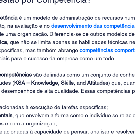
etência
 é um modelo de administração de recursos hum
o, na avaliação e no 
desenvolvimento das competências 
 de uma organização. Diferencia-se de outros modelos de
tica
, que não se limita apenas às habilidades técnicas n
 específicas, mas também abrange 
competências comport
nciais para o sucesso da empresa como um todo. 
competências
 são definidas como um conjunto de conhe
tudes (
KSA – Knowledge, Skills, and Attitudes
) que, qua
 desempenhos de alta qualidade. Essas competências p
lacionadas à execução de tarefas específicas; 
ntais
, que envolvem a forma como o indivíduo se relaci
s e com a organização; 
relacionadas à capacidade de pensar, analisar e resolve