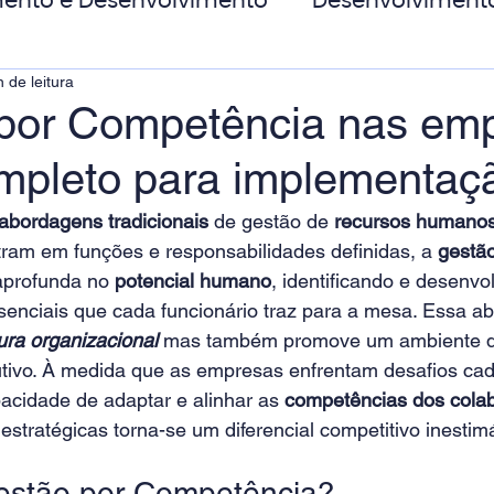
ento e Desenvolvimento
Desenvolviment
 de leitura
oas
MicroPower Corporativo
Transform
por Competência nas emp
mpleto para implementaç
de Social
 abordagens tradicionais
 de gestão de
 recursos humano
ram em funções e responsabilidades definidas, a 
gestão
aprofunda no 
potencial humano
, identificando e desenvo
enciais que cada funcionário traz para a mesa. Essa a
ura organizacional
mas também promove um ambiente de
tivo. À medida que as empresas enfrentam desafios cad
acidade de adaptar e alinhar as 
competências dos cola
stratégicas torna-se um diferencial competitivo inestimá
estão por Competência? 