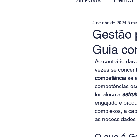
All Posts
Treinam
4 de abr. de 2024
5 min
Gestão de Pess
Gestão 
Guia co
Responsabilida
Ao contrário das
vezes se concent
competência
 se 
competências ess
fortalece a 
estrut
engajado e produ
complexos, a cap
as necessidades e
O que é G