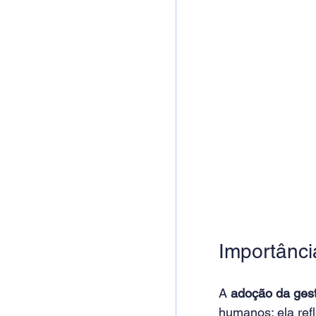
Importânc
A 
adoção da gest
humanos; ela re