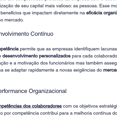
mização de seu capital mais valioso: as pessoas. Esse m
s benefícios que impactam diretamente na 
eficácia organ
no mercado. 
volvimento Contínuo 
mpetência
 permite que as empresas identifiquem lacuna
e 
desenvolvimento personalizados 
para cada colaborador
ação e a motivação dos funcionários mas também asseg
a se adaptar rapidamente a novas exigências do 
mercad
erformance Organizacional 
petências dos colaboradores
 com os objetivos estratég
o por competência contribui para a melhoria contínua d