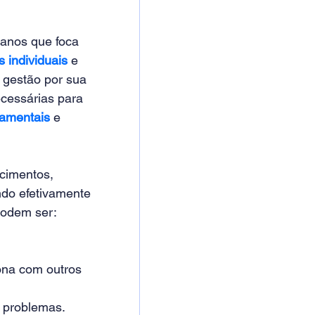
anos que foca 
individuais 
e 
 gestão por sua 
ecessárias para 
amentais
 e 
cimentos, 
ndo efetivamente 
odem ser: 
ona com outros 
r problemas. 