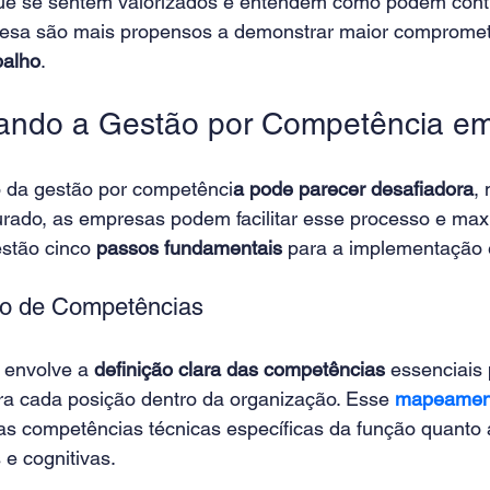
e se sentem valorizados e entendem como podem contri
esa são mais propensos a demonstrar maior compromet
balho
. 
ando a Gestão por Competência em
 da gestão por competênci
a pode parecer desafiadora
,
turado, as empresas podem facilitar esse processo e max
estão cinco 
passos fundamentais
 para a implementação e
o de Competências 
 envolve a 
definição clara das competências 
essenciais
a cada posição dentro da organização. Esse 
mapeamen
 as competências técnicas específicas da função quanto
e cognitivas. 