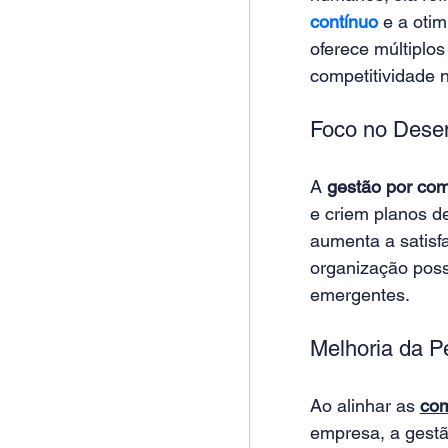
contínuo
 e a oti
oferece múltiplo
competitividade 
Foco no Desen
A 
gestão por co
e criem planos d
aumenta a satisf
organização poss
emergentes. 
Melhoria da P
Ao alinhar as 
com
empresa, a gestã