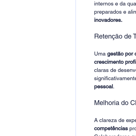
internos e da qu
preparados e ali
inovadores.
Retenção de T
Uma 
gestão por
crescimento profi
claras de desenv
significativament
pessoal
. 
Melhoria do C
A clareza de expe
competências 
pr