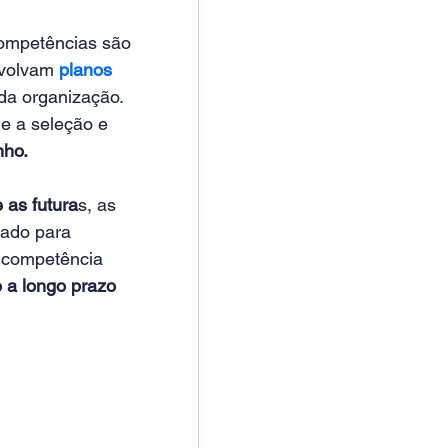
competências são 
nvolvam
planos 
da organização. 
e a seleção e 
nho.
 as futura
s, as 
ado para 
 competência 
 a longo prazo 