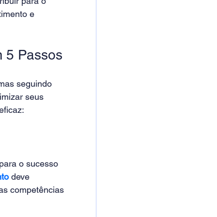
buir para o 
imento e
 5 Passos 
 mas seguindo 
imizar seus 
ficaz: 
 para o sucesso 
to
 deve 
 as competências 