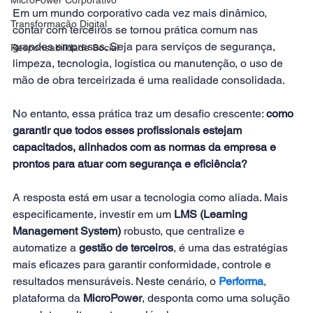
Em um mundo corporativo cada vez mais dinâmico, 
Transformação Digital
contar com terceiros se tornou prática comum nas 
grandes empresas. Seja para serviços de segurança, 
Responsabilidade Social
limpeza, tecnologia, logística ou manutenção, o uso de 
mão de obra terceirizada é uma realidade consolidada. 
No entanto, essa prática traz um desafio crescente: 
como 
garantir que todos esses profissionais estejam 
capacitados, alinhados com as normas da empresa e 
prontos para atuar com segurança e eficiência?
A resposta está em usar a tecnologia como aliada. Mais 
especificamente, investir em um 
LMS (Learning 
Management System)
 robusto, que centralize e 
automatize a 
gestão de terceiros
, é uma das estratégias 
mais eficazes para garantir conformidade, controle e 
resultados mensuráveis. Neste cenário, o 
Performa
, 
plataforma da 
MicroPower
, desponta como uma solução 