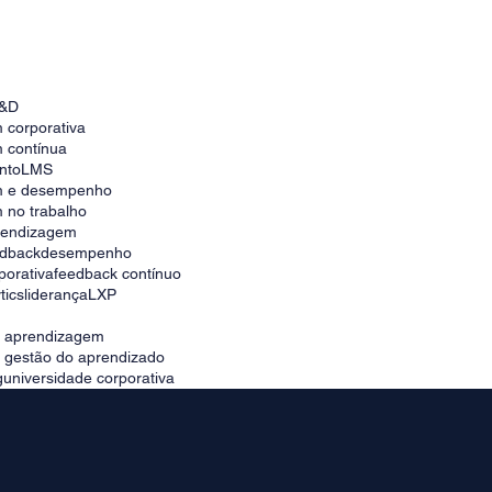
Aposte no uso do LMS para personalizar
o e-Learning
&D
 corporativa
 contínua
nto
LMS
m e desempenho
 no trabalho
prendizagem
edback
desempenho
porativa
feedback contínuo
tics
liderança
LXP
e aprendizagem
e gestão do aprendizado
g
universidade corporativa