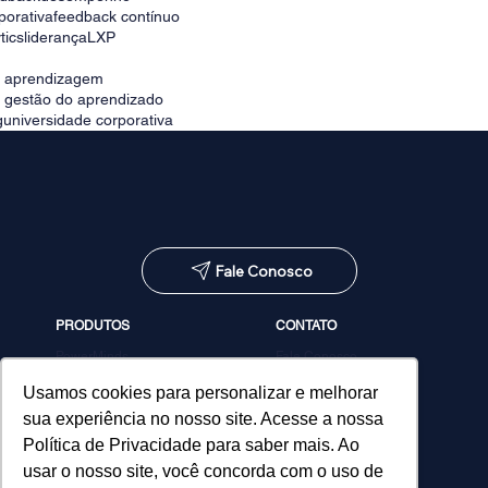
porativa
feedback contínuo
tics
liderança
LXP
e aprendizagem
e gestão do aprendizado
g
universidade corporativa
Fale Conosco
PRODUTOS
CONTATO
PowerMinds
Fale Conosco
Performa
Agendar demonstração
Estúdio de Conteúdos
Usamos cookies para personalizar e melhorar
MicroPower Classes
sua experiência no nosso site. Acesse a nossa
Consultoria
Política de Privacidade para saber mais. Ao
usar o nosso site, você concorda com o uso de