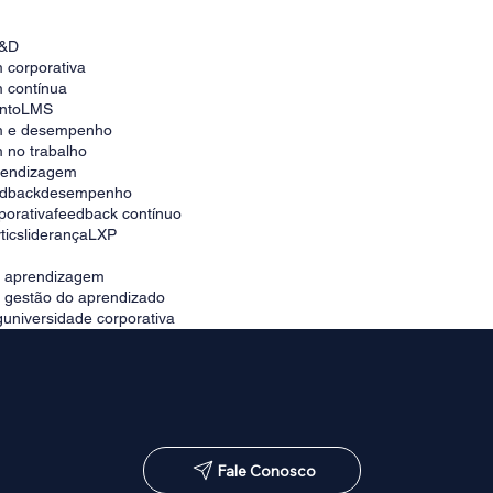
Como escolher a melhor plataforma para
universidade corporativa no Brasil
&D
 corporativa
 contínua
nto
LMS
m e desempenho
 no trabalho
prendizagem
edback
desempenho
porativa
feedback contínuo
tics
liderança
LXP
e aprendizagem
e gestão do aprendizado
g
universidade corporativa
Fale Conosco