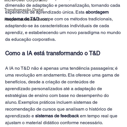
dimensão de adaptação e personalização, tornando cada 
Transformação Digital
experiência de aprendizado única. Esta
 abordagem 
moderna de T&D
 rompe com os métodos tradicionais, 
Responsabilidade Social
adaptando-se às características individuais de cada 
aprendiz, e estabelecendo um novo paradigma no mundo 
da educação corporativa. 
Como a IA está transformando o T&D
A IA no T&D não é apenas uma tendência passageira; é 
uma revolução em andamento. Ela oferece uma gama de 
benefícios, desde a criação de conteúdos de 
aprendizado personalizados até a adaptação de 
estratégias de ensino com base no desempenho do 
aluno. Exemplos práticos incluem sistemas de 
recomendação de cursos que analisam o histórico de 
aprendizado e
 sistemas de feedback
 em tempo real que 
ajustam o material didático conforme necessário. 