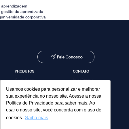
e aprendizagem
e gestão do aprendizado
g
universidade corporativa
Fale Conosco
PRODUTOS
CONTATO
PowerMinds
Fale Conosco
Performa
Agendar demonstração
Estúdio de Conteúdos
Usamos cookies para personalizar e melhorar
MicroPower Classes
sua experiência no nosso site. Acesse a nossa
Consultoria
Política de Privacidade para saber mais. Ao
usar o nosso site, você concorda com o uso de
cookies.
Saiba mais