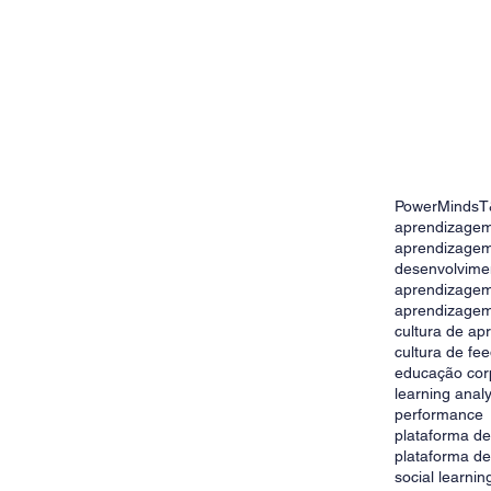
PowerMinds
T
o de equipes
aprendizagem
ronizar conhecimento
aprendizagem
desenvolvime
aprendizage
aprendizagem
cultura de a
cultura de fe
educação cor
learning analy
performance
plataforma d
plataforma d
social learnin