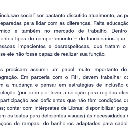
inclusão social” ser bastante discutido atualmente, as p
eparadas para lidar com as diferenças. Falta educação
mico e também no mercado de trabalho. Dentro 
rentes tipos de comportamento – de funcionários que 
pessoas impacientes e desrespeitosas, que tratam o p
se ele não fosse capaz de realizar sua função.
es precisam assumir um papel muito importante de 
egração. Em parceria com o RH, devem trabalhar co
m a mudança e pensar em estratégias de inclusão q
eleção (por exemplo, levar a seleção para regiões afas
participação aos deficientes que não têm condições de
s; contar com intérpretes de Libras; disponibilizar prog
zem os testes para deficientes visuais) às necessidades 
lações de rampas, de banheiros adaptados para cadei