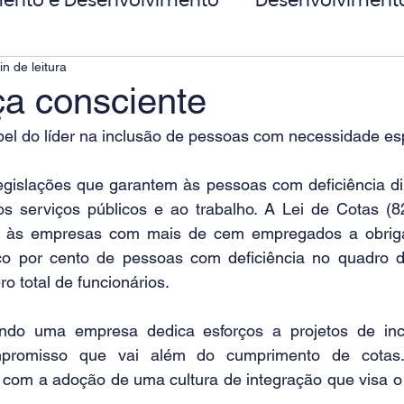
ento e Desenvolvimento
Desenvolviment
in de leitura
oas
MicroPower Corporativo
Transform
ça consciente
el do líder na inclusão de pessoas com necessidade es
de Social
islações que garantem às pessoas com deficiência dir
os serviços públicos e ao trabalho. A Lei de Cotas (
e às empresas com mais de cem empregados a obrigat
co por cento de pessoas com deficiência no quadro d
o total de funcionários.
ndo uma empresa dedica esforços a projetos de inclu
promisso que vai além do cumprimento de cotas.
 com a adoção de uma cultura de integração que visa o