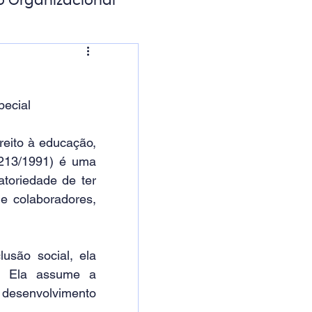
o Organizacional
ação Digital
pecial
eito à educação, 
8213/1991) é uma 
oriedade de ter 
e colaboradores, 
são social, ela 
 Ela assume a 
 desenvolvimento 