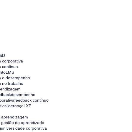
&D
 corporativa
 contínua
nto
LMS
m e desempenho
 no trabalho
prendizagem
edback
desempenho
porativa
feedback contínuo
tics
liderança
LXP
e aprendizagem
e gestão do aprendizado
g
universidade corporativa