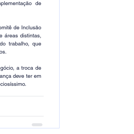
mplementação de 
omitê de Inclusão 
áreas distintas, 
o trabalho, que 
os.
ócio, a troca de 
rança deve ter em 
ciosíssimo.