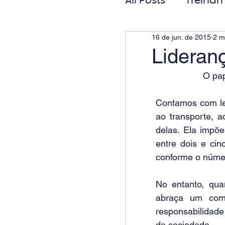
All Posts
Treinam
16 de jun. de 2015
2 m
Gestão de Pess
Lideran
O pap
Responsabilida
Contamos com leg
ao transporte, a
delas. Ela impõ
entre dois e cin
conforme o númer
No entanto, qua
abraça um com
responsabilidade
da sociedade.