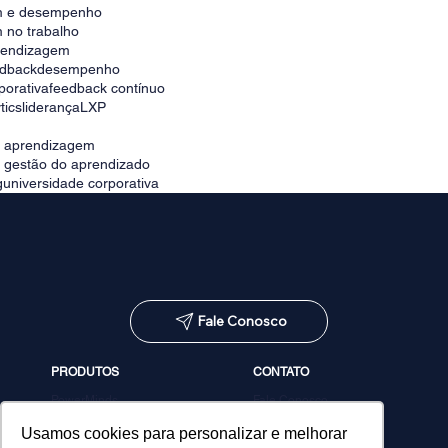
m e desempenho
 no trabalho
prendizagem
edback
desempenho
porativa
feedback contínuo
tics
liderança
LXP
e aprendizagem
e gestão do aprendizado
g
universidade corporativa
Fale Conosco
PRODUTOS
CONTATO
PowerMinds
Fale Conosco
Performa
Agendar demonstração
Estúdio de Conteúdos
Usamos cookies para personalizar e melhorar
MicroPower Classes