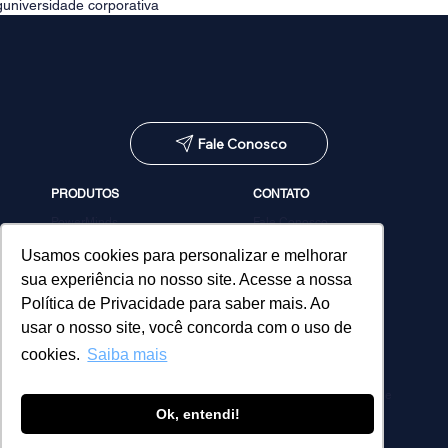
g
universidade corporativa
Fale Conosco
PRODUTOS
CONTATO
PowerMinds
Fale Conosco
Performa
Agendar demonstração
Estúdio de Conteúdos
Usamos cookies para personalizar e melhorar
MicroPower Classes
sua experiência no nosso site. Acesse a nossa
Consultoria
Política de Privacidade para saber mais. Ao
usar o nosso site, você concorda com o uso de
cookies.
Saiba mais
Política de Privacidade
Ok, entendi!
© 2026 MicroPower. Todos os direitos reservados