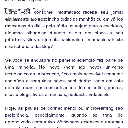
Transformação Digital
Como você consome informação: recebe seu jornal 
diariamente e o destrincha todas as manhãs ou em vários 
Responsabilidade Social
momentos do dia – pelo rádio no trajeto para o escritório, 
algumas olhadelas durante o dia em blogs e nos 
principais sites de jornais nacionais e internacionais via 
smartphone e desktop?
Se você se enquadra no primeiro exemplo, faz parte de 
uma minoria. No novo (nem tão novo) universo 
tecnológico da informação, ficou mais acessível consumir 
conteúdo e conquistar novas habilidades, tanto em sala 
de aula, quanto em comunidades e fóruns online, portais, 
sites e blogs, livros e manuais, podcasts, vídeos etc.
Hoje, as pílulas de conhecimento ou microlearning são 
preferência, especialmente, quando se trata de 
aprendizado corporativo. Workshops extensos e enormes 