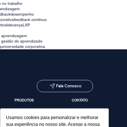
 no trabalho
prendizagem
edback
desempenho
porativa
feedback contínuo
tics
liderança
LXP
e aprendizagem
e gestão do aprendizado
g
universidade corporativa
Fale Conosco
PRODUTOS
CONTATO
PowerMinds
Fale Conosco
Performa
Agendar demonstração
Estúdio de Conteúdos
Usamos cookies para personalizar e melhorar
MicroPower Classes
sua experiência no nosso site. Acesse a nossa
Consultoria