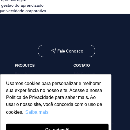
e gestão do aprendizado
g
universidade corporativa
Fale Conosco
PRODUTOS
CONTATO
PowerMinds
Fale Conosco
Performa
Agendar demonstração
Estúdio de Conteúdos
Usamos cookies para personalizar e melhorar
MicroPower Classes
sua experiência no nosso site. Acesse a nossa
Consultoria
Política de Privacidade para saber mais. Ao
usar o nosso site, você concorda com o uso de
cookies.
Saiba mais
Política de Privacidade
Ok, entendi!