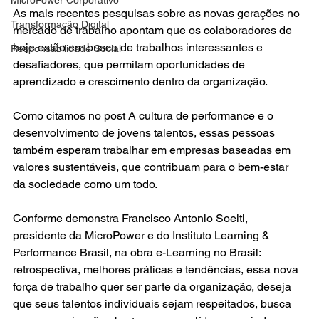
As mais recentes pesquisas sobre as novas gerações no 
Transformação Digital
mercado de trabalho apontam que os colaboradores de 
hoje estão em busca de trabalhos interessantes e 
Responsabilidade Social
desafiadores, que permitam oportunidades de 
aprendizado e crescimento dentro da organização. 
Como citamos no post 
A cultura de performance e o 
desenvolvimento de jovens talentos
, essas pessoas 
também esperam trabalhar em empresas baseadas em 
valores sustentáveis, que contribuam para o bem-estar 
da sociedade como um todo. 
Conforme demonstra Francisco Antonio Soeltl, 
presidente da 
MicroPower
 e do 
Instituto Learning & 
Performance Brasil
, na obra e-Learning no Brasil: 
retrospectiva, melhores práticas e tendências, essa nova 
força de trabalho quer ser parte da organização, deseja 
que seus talentos individuais sejam respeitados, busca 