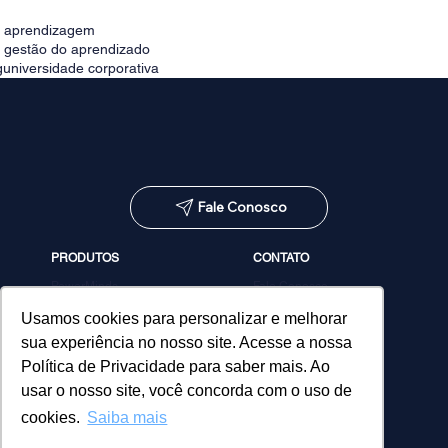
e aprendizagem
e gestão do aprendizado
g
universidade corporativa
Fale Conosco
PRODUTOS
CONTATO
PowerMinds
Fale Conosco
Performa
Agendar demonstração
Estúdio de Conteúdos
Usamos cookies para personalizar e melhorar
MicroPower Classes
sua experiência no nosso site. Acesse a nossa
Consultoria
Política de Privacidade para saber mais. Ao
usar o nosso site, você concorda com o uso de
cookies.
Saiba mais