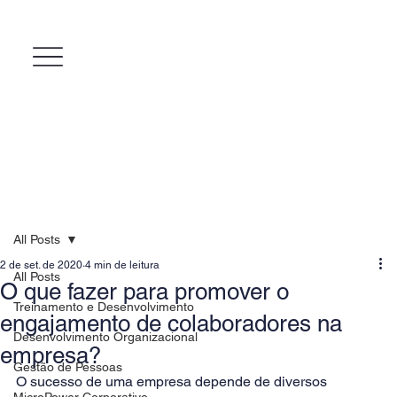
All Posts
2 de set. de 2020
4 min de leitura
All Posts
O que fazer para promover o
Treinamento e Desenvolvimento
engajamento de colaboradores na
Desenvolvimento Organizacional
empresa?
Gestão de Pessoas
O sucesso de uma empresa depende de diversos 
MicroPower Corporativo