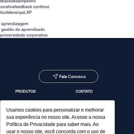
edback
desempenho
porativa
feedback contínuo
tics
liderança
LXP
e aprendizagem
e gestão do aprendizado
g
universidade corporativa
Fale Conosco
PRODUTOS
CONTATO
PowerMinds
Fale Conosco
Performa
Agendar demonstração
Estúdio de Conteúdos
Usamos cookies para personalizar e melhorar
MicroPower Classes
sua experiência no nosso site. Acesse a nossa
Consultoria
Política de Privacidade para saber mais. Ao
usar o nosso site, você concorda com o uso de