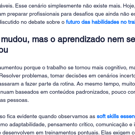
áveis. Esse cenário simplesmente não existe mais. Hoje,
m preparar profissionais para desafios que ainda não es
discutido no debate sobre o
futuro das habilidades no tr
o mudou, mas o aprendizado nem s
ou
umentou porque o trabalho se tornou mais cognitivo, ma
Resolver problemas, tomar decisões em cenários incert
ssaram a fazer parte da rotina. Ao mesmo tempo, muit
tinuam baseados em conteúdos padronizados, pouco co
das pessoas.
o fica evidente quando observamos as
soft skills esse
o adaptabilidade, pensamento crítico, comunicação e in
 desenvolvem em treinamentos pontuais. Elas exigem con