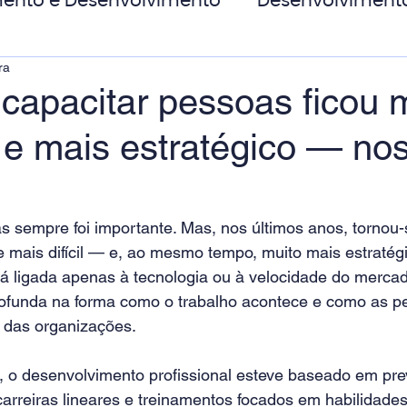
ento e Desenvolvimento
Desenvolviment
ra
oas
MicroPower Corporativo
Transform
 capacitar pessoas ficou 
— e mais estratégico — no
de Social
s sempre foi importante. Mas, nos últimos anos, tornou-
e mais difícil — e, ao mesmo tempo, muito mais estratég
 ligada apenas à tecnologia ou à velocidade do merca
ofunda na forma como o trabalho acontece e como as p
 das organizações.
 o desenvolvimento profissional esteve baseado em previ
arreiras lineares e treinamentos focados em habilidades