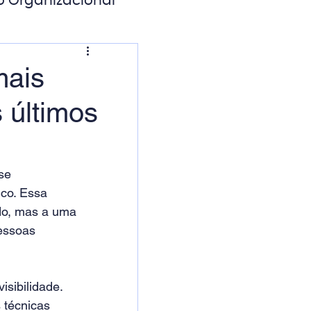
o Organizacional
ação Digital
mais
s últimos
se 
ico. Essa 
do, mas a uma 
essoas 
sibilidade. 
 técnicas 