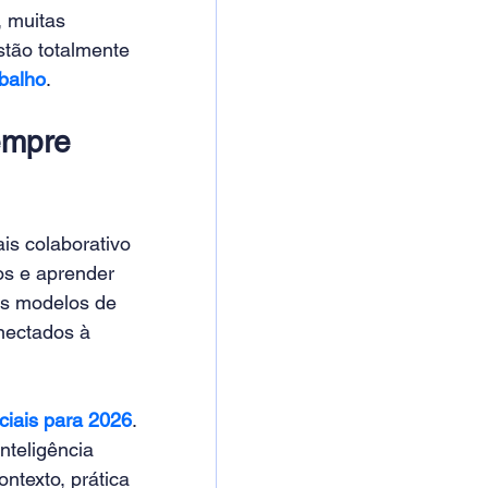
 muitas 
tão totalmente 
abalho
.
empre 
is colaborativo 
os e aprender 
os modelos de 
nectados à 
nciais para 2026
. 
teligência 
texto, prática 