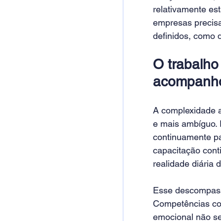
relativamente est
empresas precisa
definidos, como 
O trabalh
acompanh
A complexidade a
e mais ambíguo. 
continuamente pa
capacitação con
realidade diária 
Esse descompass
Competências com
emocional não se