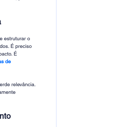
a
 estruturar o 
dos. É preciso 
acto. É 
as de 
rde relevância. 
tamente 
nto