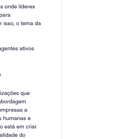
s onde líderes 
para 
 isso, o tema da 
gentes ativos 
o
izações que 
 abordagem 
 empresas a 
as humanas e 
o está em criar 
alidade do 