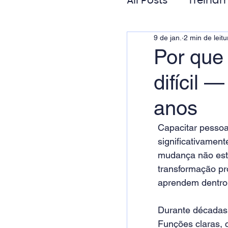
All Posts
Treinam
9 de jan.
2 min de leitu
Gestão de Pess
Por que
difícil 
Responsabilida
anos
Capacitar pessoa
significativament
mudança não está
transformação pr
aprendem dentro
Durante décadas,
Funções claras, c