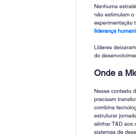
Nenhuma estratég
não estimulam o 
experimentação t
liderança human
Líderes deixaram
do desenvolvimen
Onde a Mic
Nesse contexto d
precisam transfo
combina tecnolog
estruturar jorna
alinhar T&D aos o
sistemas de dese