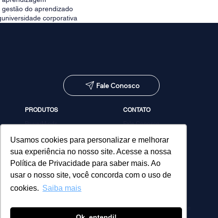
e gestão do aprendizado
g
universidade corporativa
Fale Conosco
PRODUTOS
CONTATO
PowerMinds
Fale Conosco
Performa
Agendar demonstração
Estúdio de Conteúdos
Usamos cookies para personalizar e melhorar
MicroPower Classes
sua experiência no nosso site. Acesse a nossa
Consultoria
Política de Privacidade para saber mais. Ao
usar o nosso site, você concorda com o uso de
cookies.
Saiba mais
Política de Privacidade
Ok, entendi!