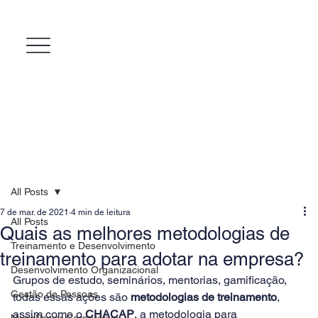
All Posts
7 de mar. de 2021
4 min de leitura
All Posts
Quais as melhores metodologias de
Treinamento e Desenvolvimento
treinamento para adotar na empresa?
Desenvolvimento Organizacional
Grupos de estudo, seminários, mentorias, gamificação, 
Gestão de Pessoas
todas essas ações são 
metodologias de treinamento
, 
assim como o 
CHACAP
, a metodologia para 
MicroPower Corporativo