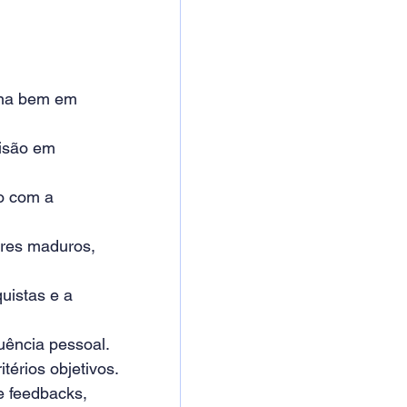
ona bem em 
isão em 
o com a 
ores maduros, 
uistas e a 
uência pessoal. 
érios objetivos.
e feedbacks, 