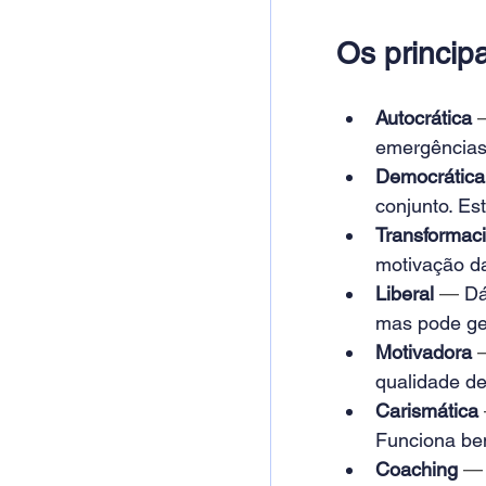
Os principa
Autocrática
emergências
Democrática
conjunto. Es
Transformaci
motivação d
Liberal
— 
Dá
mas pode ger
Motivadora
qualidade de
Carismática
Funciona bem
Coaching
—