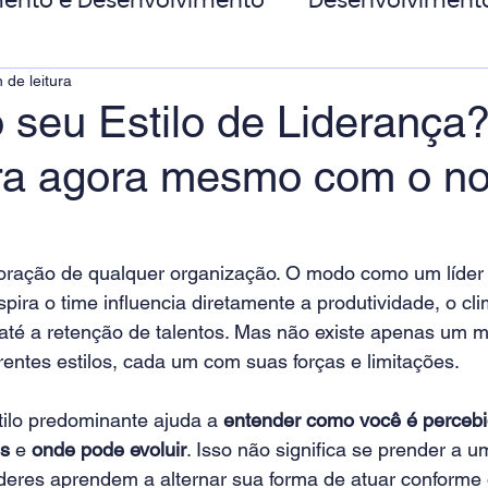
ento e Desenvolvimento
Desenvolviment
 de leitura
oas
MicroPower Corporativo
Transform
 seu Estilo de Liderança
a agora mesmo com o n
de Social
coração de qualquer organização. O modo como um líder
pira o time influencia diretamente a produtividade, o cli
 até a retenção de talentos. Mas não existe apenas um 
erentes estilos, cada um com suas forças e limitações.
ilo predominante ajuda a 
entender como você é perceb
es
 e 
onde pode evoluir
. Isso não significa se prender a 
deres aprendem a alternar sua forma de atuar conforme 