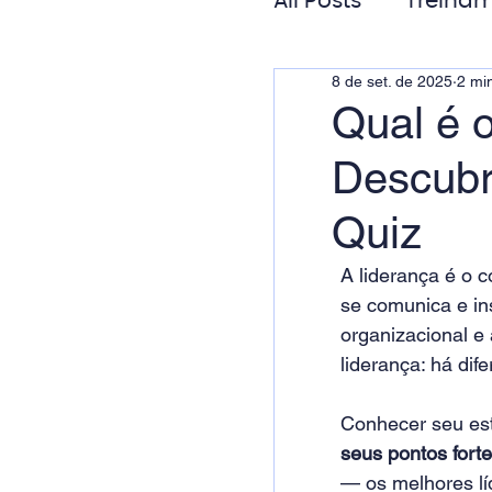
All Posts
Treinam
8 de set. de 2025
2 min
Gestão de Pess
Qual é o
Descubr
Responsabilida
Quiz
A liderança é o 
se comunica e ins
organizacional e
liderança: há dif
Conhecer seu est
seus pontos fort
— os melhores lí