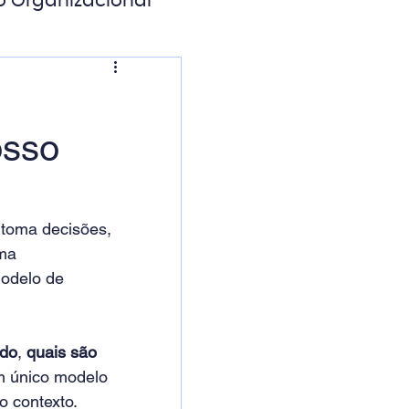
o Organizacional
ação Digital
?
osso
 toma decisões, 
ma 
modelo de 
ido
, 
quais são 
um único modelo 
o contexto.