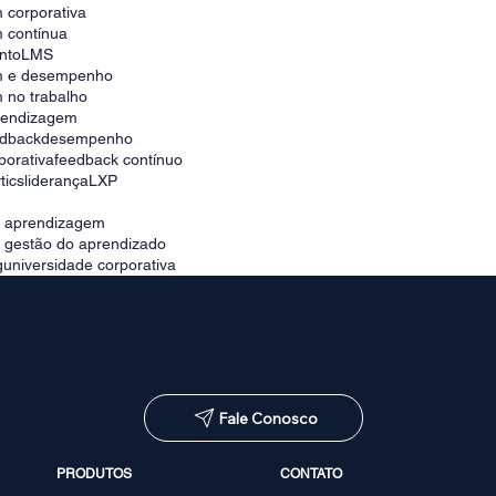
 corporativa
 contínua
nto
LMS
m e desempenho
 no trabalho
prendizagem
edback
desempenho
porativa
feedback contínuo
tics
liderança
LXP
e aprendizagem
e gestão do aprendizado
g
universidade corporativa
Fale Conosco
PRODUTOS
CONTATO