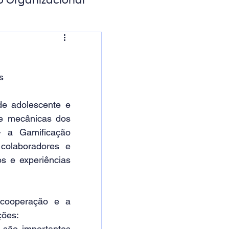
o Organizacional
ação Digital
s
e adolescente e 
e mecânicas dos 
 a Gamificação 
colaboradores e 
s e experiências 
cooperação e a 
ções:
 são importantes 