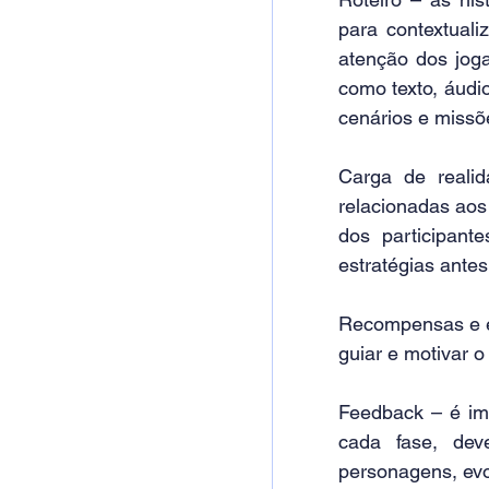
para contextuali
atenção dos joga
como texto, áudi
cenários e missõ
Carga de reali
relacionadas aos 
dos participan
estratégias ante
Recompensas e en
guiar e motivar o
Feedback – é imp
cada fase, dev
personagens, evo