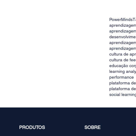
PowerMinds
T
gem: como estimular o
aprendizagem
o nas empresas
aprendizagem
desenvolvime
aprendizage
aprendizagem
cultura de a
cultura de fe
educação cor
learning analy
performance
plataforma d
plataforma d
social learnin
PRODUTOS
SOBRE