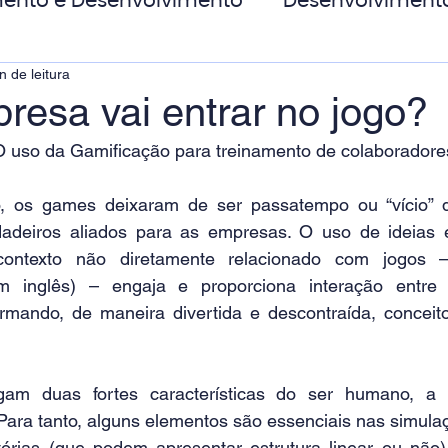
ento e Desenvolvimento
Desenvolviment
n de leitura
oas
MicroPower Corporativo
Transform
resa vai entrar no jogo?
O uso da Gamificação para treinamento de colaboradore
de Social
 os games deixaram de ser passatempo ou “vício” d
dadeiros aliados para as empresas. O uso de ideias 
ntexto não diretamente relacionado com jogos –
em inglês) – engaja e proporciona interação entre 
rmando, de maneira divertida e descontraída, conceito
gam duas fortes características do ser humano, a 
 Para tanto, alguns elementos são essenciais nas simula
tórias (que podem apresentar estrutura linear ou não)