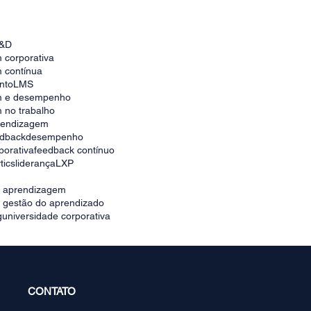
&D
 corporativa
 contínua
nto
LMS
m e desempenho
 no trabalho
prendizagem
edback
desempenho
porativa
feedback contínuo
tics
liderança
LXP
e aprendizagem
e gestão do aprendizado
g
universidade corporativa
CONTATO