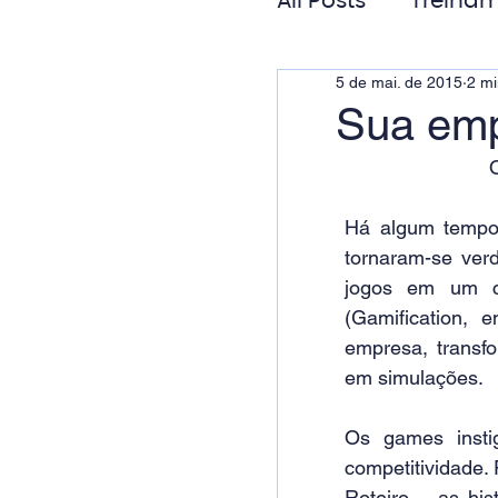
All Posts
Treinam
5 de mai. de 2015
2 mi
Gestão de Pess
Sua emp
Responsabilida
Há algum tempo,
tornaram-se ver
jogos em um co
(Gamification, 
empresa, transfo
em simulações.
Os games insti
competitividade.
Roteiro – as his