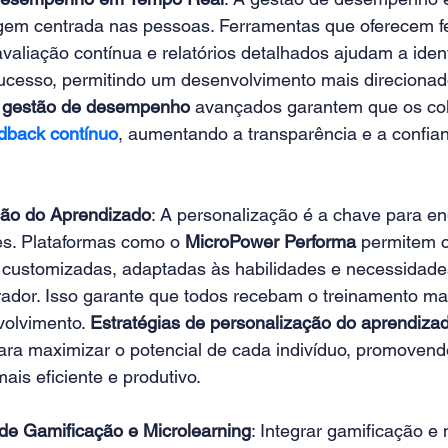
em centrada nas pessoas. Ferramentas que oferecem f
avaliação contínua e relatórios detalhados ajudam a ident
ucesso, permitindo um desenvolvimento mais direcionado
 gestão de desempenho
 avançados garantem que os co
dback contínuo
, aumentando a transparência e a confian
 
ção do Aprendizado
: A personalização é a chave para en
s. Plataformas como o 
MicroPower Performa
 permitem cr
customizadas, adaptadas às habilidades e necessidades
ador. Isso garante que todos recebam o treinamento mai
olvimento. 
Estratégias de personalização do aprendiza
ara maximizar o potencial de cada indivíduo, promoven
ais eficiente e produtivo. 
de Gamificação e Microlearning
: Integrar gamificação e 