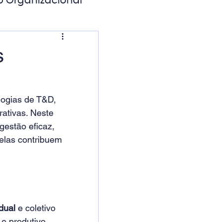
o Organizacional
ação Digital
s
logias de T&D, 
ativas. Neste 
gestão eficaz, 
elas contribuem 
dual
 e coletivo 
 produtivo. 