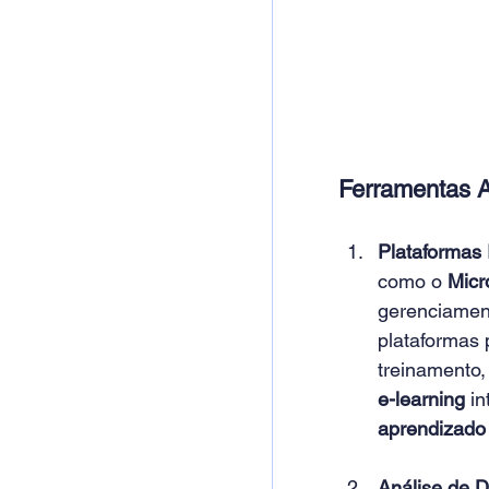
Ferramentas 
Plataformas
como o 
Micr
gerenciamen
plataformas 
treinamento,
e-learning
 i
aprendizado
Análise de