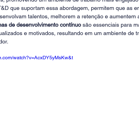
T&D que suportam essa abordagem, permitem que as e
esenvolvam talentos, melhorem a retenção e aumentem a
as de desenvolvimento contínuo
 são essenciais para m
ualizados e motivados, resultando em um ambiente de t
or. 
ube.com/watch?v=AcxDY5yMsKw&t