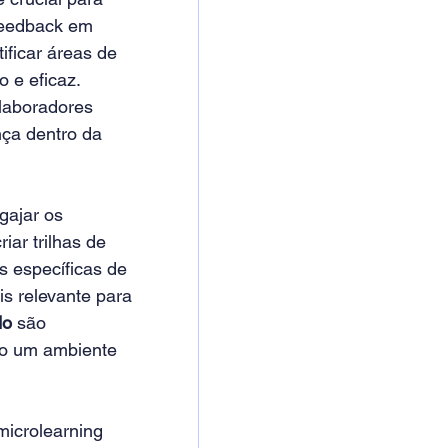
eedback em 
ificar áreas de 
 e eficaz. 
laboradores 
ça dentro da 
gajar os 
iar trilhas de 
 específicas de 
s relevante para 
do
 são 
do um ambiente 
microlearning 