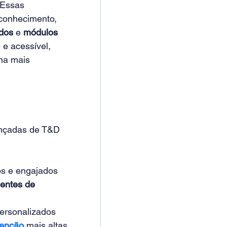
 Essas 
conhecimento, 
dos
 e 
módulos 
e acessível, 
ma mais 
ançadas de T&D 
os e engajados 
entes de 
ersonalizados 
tenção
 mais altas 