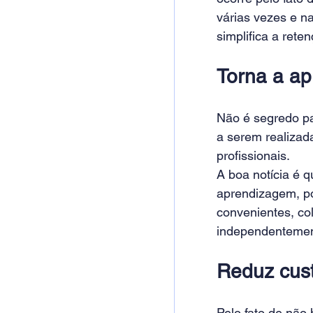
várias vezes e n
simplifica a ret
Torna a ap
Não é segredo pa
a serem realizad
profissionais.
A boa notícia é q
aprendizagem, po
convenientes, co
independentement
Reduz cus
Pelo fato de não 