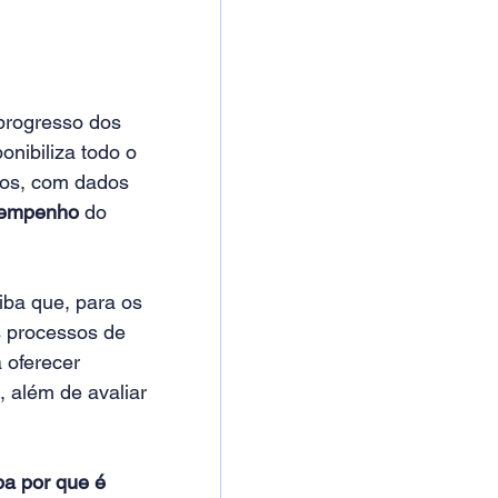
 progresso dos 
nibiliza todo o 
rios, com dados 
empenho
 do 
aiba que, para os 
s processos de 
 oferecer 
 além de avaliar 
ba por que é 