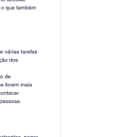
, o que também 
várias tarefas 
ção dos 
so de 
ue forem mais 
ontecer 
 pessoas.
estrantes, pagar 