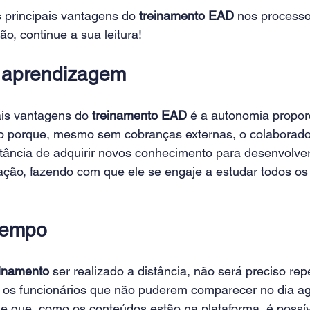
 principais vantagens do 
treinamento EAD
 nos processo
o, continue a sua leitura!
a aprendizagem
is vantagens do 
treinamento EAD
 é a autonomia propor
so porque, mesmo sem cobranças externas, o colaborad
tância de adquirir novos conhecimento para desenvolver
ação, fazendo com que ele se engaje a estudar todos os 
tempo
einamento
 ser realizado a distância, não será preciso rep
 os funcionários que não puderem comparecer no dia ag
 de que, como os conteúdos estão na plataforma, é possí