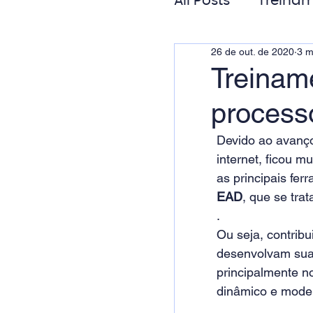
All Posts
Treinam
26 de out. de 2020
3 m
Gestão de Pess
Treinam
process
Responsabilida
Devido ao avanço
internet, ficou m
as principais fe
EAD
, que se tra
.
Ou seja, contribu
desenvolvam suas
principalmente n
dinâmico e moder