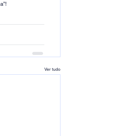
a”!
Ver tudo