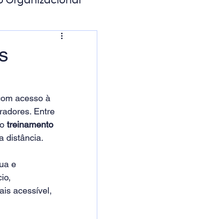
o Organizacional
ação Digital
s
com acesso à 
radores. Entre 
o 
treinamento 
a distância.
ua e 
io, 
is acessível, 