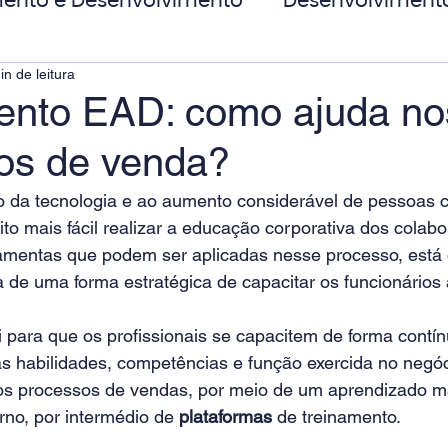
ento e Desenvolvimento
Desenvolviment
in de leitura
oas
MicroPower Corporativo
Transform
ento EAD: como ajuda no
os de venda?
de Social
 da tecnologia e ao aumento considerável de pessoas 
uito mais fácil realizar a educação corporativa dos colabo
rramentas que podem ser aplicadas nesse processo, está 
ta de uma forma estratégica de capacitar os funcionários 
i para que os profissionais se capacitem de forma contín
 habilidades, competências e função exercida no negóc
os processos de vendas, por meio de um aprendizado ma
no, por intermédio de
plataformas
 de treinamento.