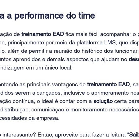
 a performance do time
cação de 
treinamento EAD
 fica mais fácil acompanhar o
me, principalmente por meio da plataforma LMS, que dispo
o, além de permitir a reunião do histórico dos funcioná
ntos aprendidos e demais aspectos que ajudam no 
des
endizagem em um único local.
ntende as principais vantagens do 
treinamento EAD
, s
ndidos serem alcançados, inclusive o aprimoramento no
ção contínua, o ideal é contar com a 
solução
 certa para
istribuição, comunicação e monitoramento necessários,
ecessidades da empresa.
 interessante? Então, aproveite para fazer a leitura 
“Sai