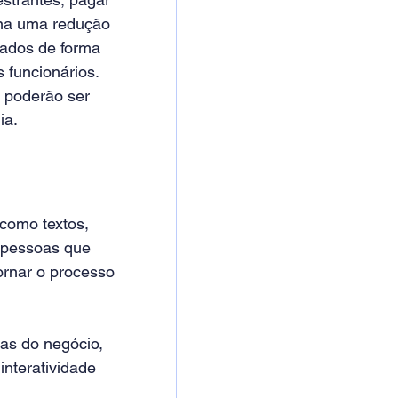
na uma redução 
zados de forma 
 funcionários.
 poderão ser 
ia.
como textos, 
s pessoas que 
ornar o processo 
cas do negócio, 
nteratividade 