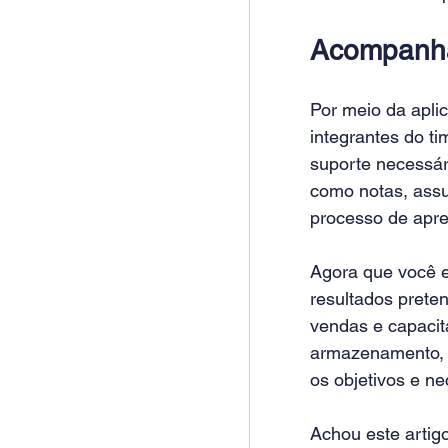
Acompanha
Por meio da apli
integrantes do ti
suporte necessári
como notas, assu
processo de apr
Agora que você e
resultados prete
vendas e capacita
armazenamento, d
os objetivos e n
Achou este artigo