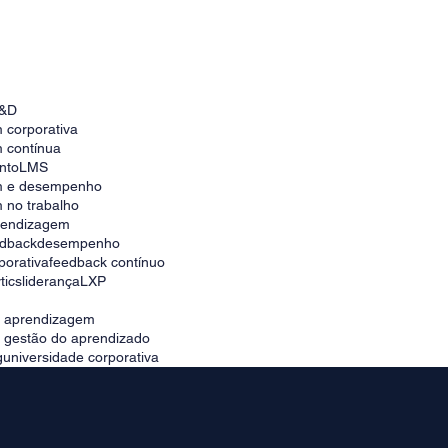
Como escolher a melhor plataforma para
universidade corporativa no Brasil
&D
 corporativa
 contínua
nto
LMS
m e desempenho
 no trabalho
prendizagem
edback
desempenho
porativa
feedback contínuo
tics
liderança
LXP
e aprendizagem
e gestão do aprendizado
g
universidade corporativa