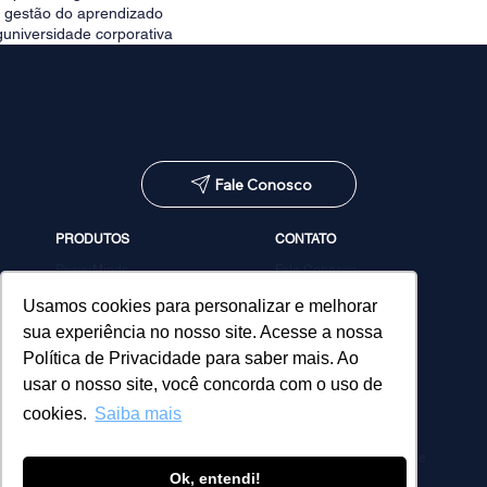
e gestão do aprendizado
g
universidade corporativa
Fale Conosco
PRODUTOS
CONTATO
PowerMinds
Fale Conosco
Performa
Agendar demonstração
Estúdio de Conteúdos
Usamos cookies para personalizar e melhorar
MicroPower Classes
sua experiência no nosso site. Acesse a nossa
Consultoria
Política de Privacidade para saber mais. Ao
usar o nosso site, você concorda com o uso de
cookies.
Saiba mais
Política de Privacidade
Ok, entendi!
© 2026 MicroPower. Todos os direitos reservados