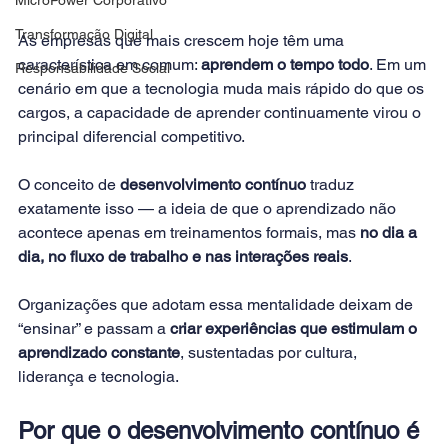
Transformação Digital
As empresas que mais crescem hoje têm uma 
característica em comum: 
aprendem o tempo todo
. Em um 
Responsabilidade Social
cenário em que a tecnologia muda mais rápido do que os 
cargos, a capacidade de aprender continuamente virou o 
principal diferencial competitivo.
O conceito de 
desenvolvimento contínuo
 traduz 
exatamente isso — a ideia de que o aprendizado não 
acontece apenas em treinamentos formais, mas 
no dia a 
dia, no fluxo de trabalho e nas interações reais
.
Organizações que adotam essa mentalidade deixam de 
“ensinar” e passam a 
criar experiências que estimulam o 
aprendizado constante
, sustentadas por cultura, 
liderança e tecnologia.
Por que o desenvolvimento contínuo é 