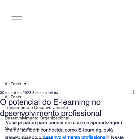
All Posts
30 de out. de 2023
3 min de leitura
All Posts
O potencial do E-learning no
Treinamento e Desenvolvimento
desenvolvimento profissional
Desenvolvimento Organizacional
Você já parou para pensar em como a aprendizagem 
Gestão de Pessoas
online, também conhecida como 
E-learning
, está 
transformando o
 desenvolvimento profissional
? Neste 
MicroPower Corporativo