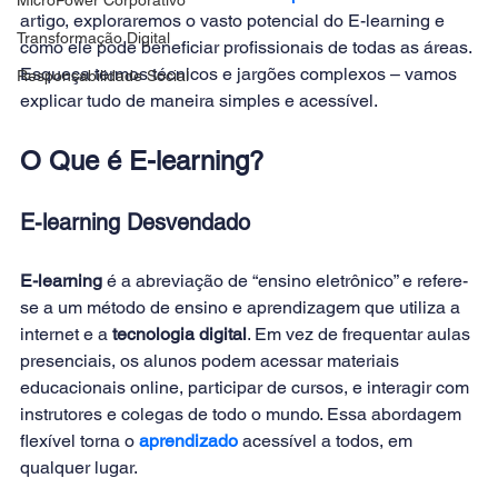
artigo, exploraremos o vasto potencial do E-learning e 
Transformação Digital
como ele pode beneficiar profissionais de todas as áreas. 
Esqueça termos técnicos e jargões complexos – vamos 
Responsabilidade Social
explicar tudo de maneira simples e acessível. 
O Que é E-learning?
E-learning Desvendado
E-learning 
é a abreviação de “ensino eletrônico” e refere-
se a um método de ensino e aprendizagem que utiliza a 
internet e a 
tecnologia digital
. Em vez de frequentar aulas 
presenciais, os alunos podem acessar materiais 
educacionais online, participar de cursos, e interagir com 
instrutores e colegas de todo o mundo. Essa abordagem 
flexível torna o 
aprendizado
 acessível a todos, em 
qualquer lugar. 