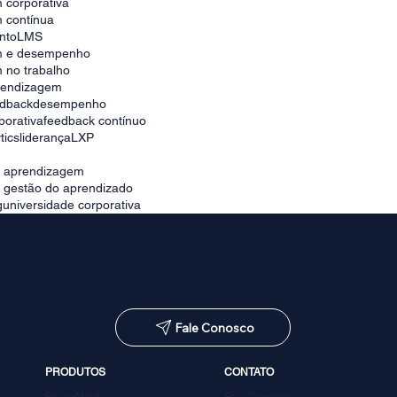
 corporativa
 contínua
nto
LMS
m e desempenho
 no trabalho
prendizagem
edback
desempenho
porativa
feedback contínuo
tics
liderança
LXP
e aprendizagem
e gestão do aprendizado
g
universidade corporativa
Fale Conosco
PRODUTOS
CONTATO