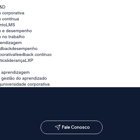
universidade corporativa no Brasil
&D
 corporativa
 contínua
nto
LMS
m e desempenho
 no trabalho
prendizagem
edback
desempenho
porativa
feedback contínuo
tics
liderança
LXP
e aprendizagem
e gestão do aprendizado
g
universidade corporativa
Fale Conosco