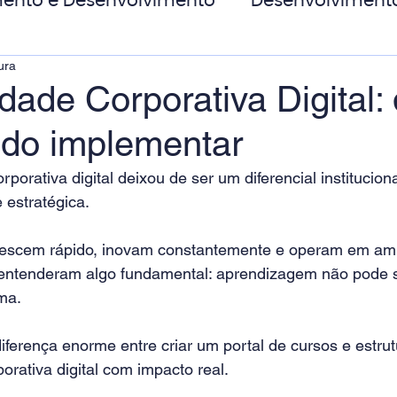
ento e Desenvolvimento
Desenvolviment
ura
oas
MicroPower Corporativo
Transform
dade Corporativa Digital
tido implementar
de Social
rporativa digital deixou de ser um diferencial instituciona
estratégica.
escem rápido, inovam constantemente e operam em ambi
entenderam algo fundamental: aprendizagem não pode s
ma.
iferença enorme entre criar um portal de cursos e estru
orativa digital com impacto real.