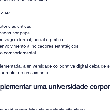
 que:
tências críticas
rnadas por papel
ndizagem formal, social e prática
nvolvimento a indicadores estratégicos
o comportamental
mentada, a universidade corporativa digital deixa de se
ser motor de crescimento.
lementar uma universidade corpora
 está pronta. Mas alguns sinais são claros.