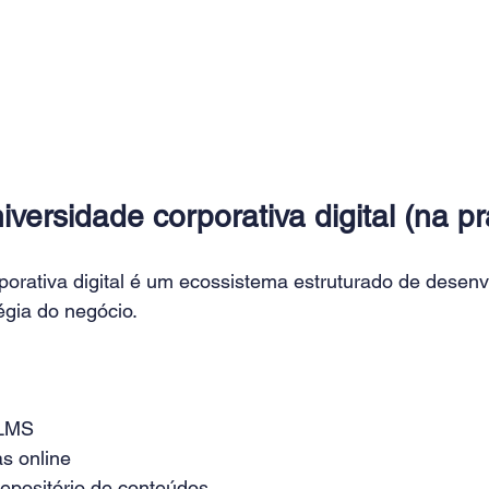
versidade corporativa digital (na pr
porativa digital é um ecossistema estruturado de desenv
égia do negócio.
LMS
as online
epositório de conteúdos