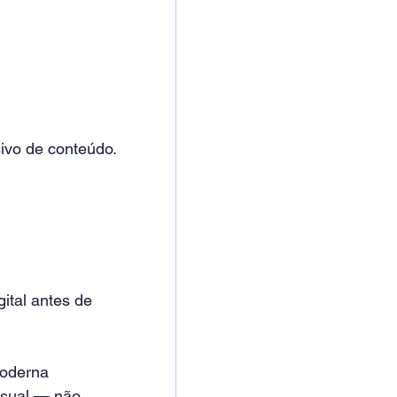
sivo de conteúdo.
ital antes de 
moderna
visual — não 