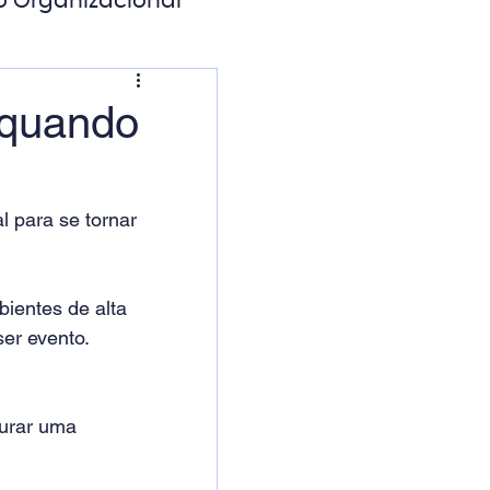
o Organizacional
ação Digital
: quando
l para se tornar 
entes de alta 
er evento. 
turar uma 