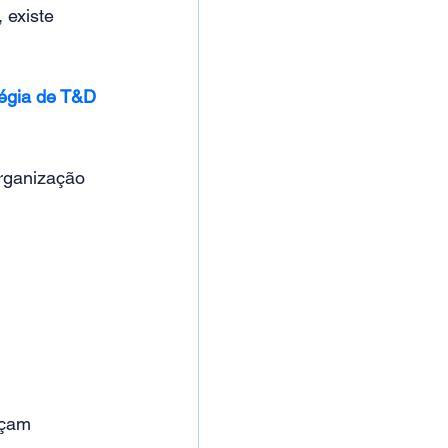
existe 
tégia de T&D 
rganização 
rçam 