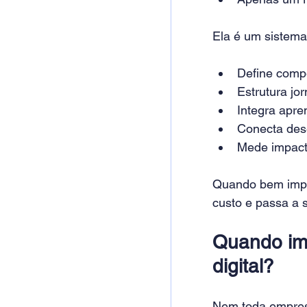
Ela é um sistema
Define compe
Estrutura jo
Integra apre
Conecta dese
Mede impact
Quando bem imple
custo e passa a 
Quando imp
digital?
Nem toda empresa