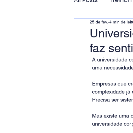
All Posts
Treinam
25 de fev.
4 min de leit
Gestão de Pess
Universi
faz sen
Responsabilida
A universidade co
uma necessidade 
Empresas que cr
complexidade já 
Precisa ser siste
Mas existe uma d
universidade corp