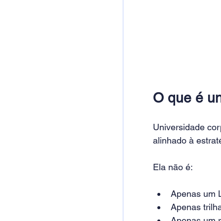
O que é uni
Universidade cor
alinhado à estrat
Ela não é:
Apenas um 
Apenas trilh
Apenas um r