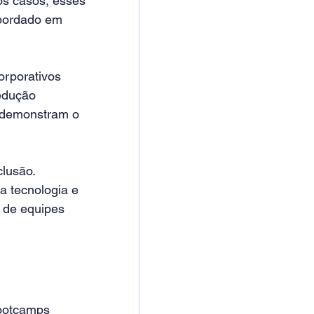
s casos, esses 
abordado em 
rporativos 
edução 
s demonstram o 
lusão. 
 tecnologia e 
 de equipes 
ootcamps 