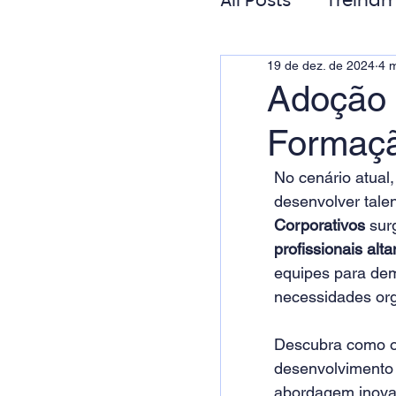
All Posts
Treinam
19 de dez. de 2024
4 m
Gestão de Pess
Adoção 
Formaçã
Responsabilida
No cenário atual,
desenvolver tal
Corporativos
 sur
profissionais al
equipes para dem
necessidades org
Descubra como o
desenvolvimento 
abordagem inova