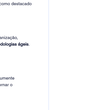
, como destacado 
anização, 
dologias ágeis
. 
mumente 
ornar o 