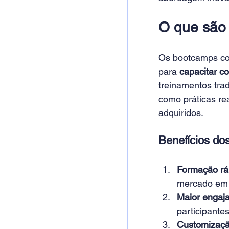
O que são 
Os bootcamps cor
para 
capacitar c
treinamentos tra
como práticas re
adquiridos.
Benefícios do
Formação ráp
mercado em 
Maior engaj
participantes
Customizaç