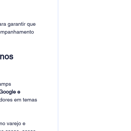
ra garantir que 
acompanhamento 
nos 
camps 
Google e 
adores em temas 
o varejo e 