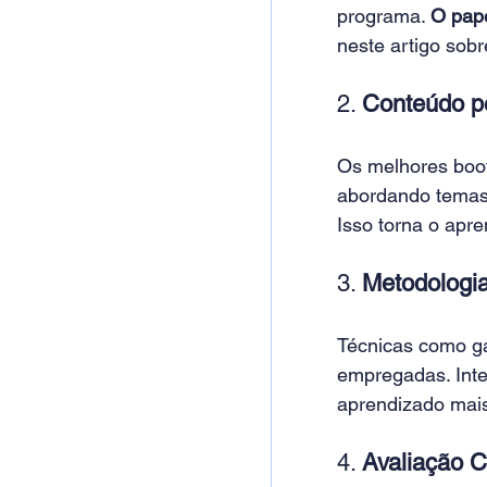
programa. 
O pap
neste artigo sobr
2. 
Conteúdo p
Os melhores boot
abordando tema
Isso torna o apre
3. 
Metodologia
Técnicas como g
empregadas. Inte
aprendizado mais
4. 
Avaliação C