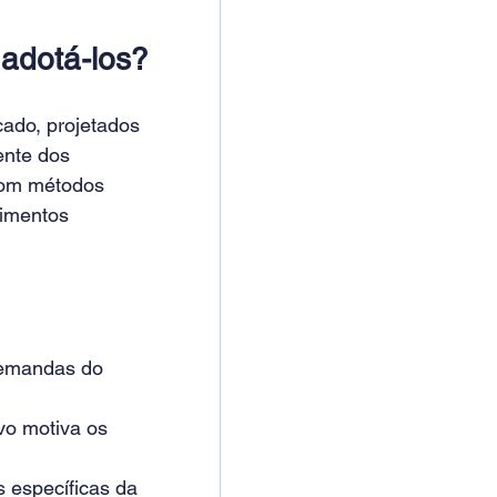
adotá-los?
ado, projetados 
ente dos 
com métodos 
cimentos 
demandas do 
vo motiva os 
 específicas da 