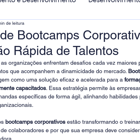
ento e Desenvolvimento
Desenvolviment
in de leitura
oas
MicroPower Corporativo
Transform
de Bootcamps Corporativ
o Rápida de Talentos
de Social
 as organizações enfrentam desafios cada vez maiores pa
entos que acompanhem a dinamicidade do mercado. 
Boot
gem como uma solução eficaz e acelerada para a 
forma
tamente capacitados
. Essa estratégia permite às empresa
andas específicas de forma ágil, alinhando habilidades 
anizacionais.
s 
bootcamps corporativos
 estão transformando o treina
de colaboradores e por que sua empresa deve consider
dora.