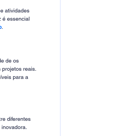
e atividades 
z é essencial 
o
.
e de os 
rojetos reais. 
veis para a 
e diferentes 
 inovadora.