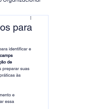
o Organizacional
ação Digital
os para
ra identificar e 
camps 
ção de 
s preparar suas 
práticas às 
mento e 
ar essa 