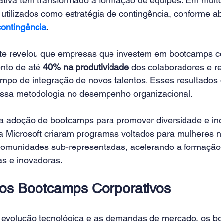
tiva tem transformado a formação de equipes. Em muito
utilizados como estratégia de contingência, conforme 
contingência
.
te revelou que empresas que investem em bootcamps co
nto de até 
40% na produtividade
 dos colaboradores e r
 tempo de integração de novos talentos. Esses resultado
essa metodologia no desempenho organizacional.
a adoção de bootcamps para promover diversidade e inc
Microsoft criaram programas voltados para mulheres na
 comunidades sub-representadas, acelerando a formação
as e inovadoras.
os Bootcamps Corporativos
 evolução tecnológica e as demandas de mercado, os b