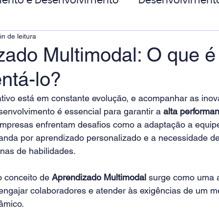
ento e Desenvolvimento
Desenvolviment
in de leitura
oas
MicroPower Corporativo
Transform
zado Multimodal: O que é
ntá-lo?
de Social
tivo está em constante evolução, e acompanhar as ino
envolvimento é essencial para garantir a 
alta performa
Empresas enfrentam desafios como a adaptação a equipes
nda por aprendizado personalizado e a necessidade de
nas de habilidades. 
 conceito de 
Aprendizado Multimodal
 surge como uma 
engajar colaboradores e atender às exigências de um m
âmico.