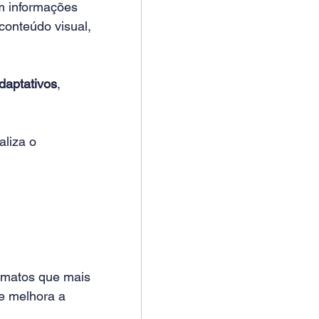
m informações 
conteúdo visual, 
daptativos
, 
aliza o 
rmatos que mais 
e melhora a 