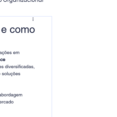
o Organizacional
ação Digital
 e como
vações em 
nce 
 diversificadas, 
 soluções 
abordagem 
ercado 