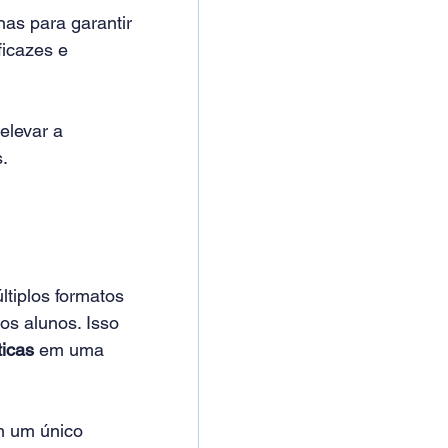
as para garantir 
icazes e 
elevar a 
. 
tiplos formatos 
os alunos. Isso 
ticas
 em uma 
m um único 