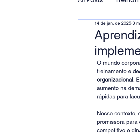
All Posts
Treinam
14 de jan. de 2025
3 m
Gestão de Pess
Aprendi
impleme
Responsabilida
O mundo corpora
treinamento e des
organizacional
. 
aumento na dema
rápidas para lacu
Nesse contexto, o
promissora para 
competitivo e din