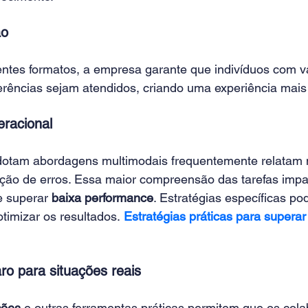
ão
entes formatos, a empresa garante que indivíduos com va
erências sejam atendidos, criando uma experiência mais 
eracional
otam abordagens multimodais frequentemente relatam
ução de erros. Essa maior compreensão das tarefas impa
 superar 
baixa performance
. Estratégias específicas po
timizar os resultados.
Estratégias práticas para superar
ro para situações reais
ções
 e outras ferramentas práticas permitem que os col