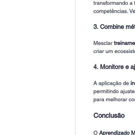
transformando a
competências. V
3. Combine mét
Mesclar 
treiname
criar um ecossis
4. Monitore e a
A aplicação de 
i
permitindo ajust
para melhorar co
Conclusão
O 
Aprendizado M