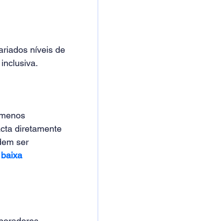
riados níveis de 
inclusiva.
 menos 
cta diretamente 
dem ser 
 baixa 
aboradores 