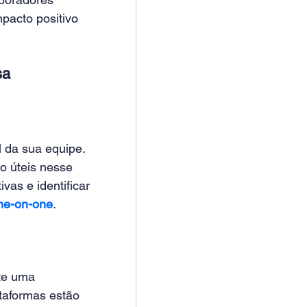
pacto positivo 
sa
 da sua equipe. 
ão úteis nesse 
vas e identificar 
ne-on-one
.
te uma 
ataformas estão 