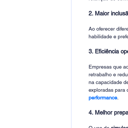
2. Maior inclus
Ao oferecer difer
habilidade e pref
3. Eficiência op
Empresas que ad
retrabalho e red
na capacidade de
exploradas para o
performance
.
4. Melhor prepa
O uso de 
simula