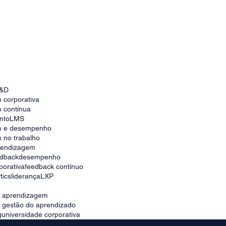
Plataforma LMS Centrada nas Pessoas: A
Revolução no Treinamento Corporativo
&D
 corporativa
 contínua
nto
LMS
m e desempenho
 no trabalho
prendizagem
edback
desempenho
porativa
feedback contínuo
tics
liderança
LXP
e aprendizagem
e gestão do aprendizado
g
universidade corporativa